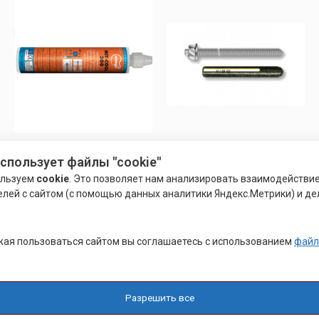
ХИМИЧЕСКИЙ АНКЕР
ХИМИЧЕСКИЙ АНКЕР
использует файлы "cookie"
ХИМИЧЕСКИЙ АНКЕР ДЛЯ
ХИМИЧЕСКИЙ КЛЕЕВОЙ
ользуем
cookie
. Это позволяет нам анализировать взаимодействи
БЕТОНА
АНКЕР
елей с сайтом (с помощью данных аналитики Яндекс.Метрики) и де
Оценка
Оценка
Р
200.00
0
0
Подробнее
из
из
ая пользоваться сайтом вы соглашаетесь с использованием
файл
5
5
Подробнее
Разрешить все