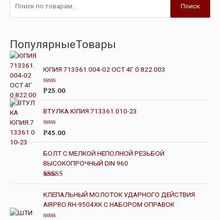
Поиск
ПопулярныеТовары
ЮПИЯ 713361.004-02 ОСТ 4Г 0.822.003
О
25.00
Р
ц
е
н
ВТУЛКА ЮПИЯ.713361.010-23
к
а
0
О
45.00
Р
и
ц
з
е
5
н
БОЛТ С МЕЛКОЙ НЕПОЛНОЙ РЕЗЬБОЙ
к
ВЫСОКОПРОЧНЫЙ DIN 960
а
0
и
з
Оценка
5
4.00
из 5
КЛЕПАЛЬНЫЙ МОЛОТОК УДАРНОГО ДЕЙСТВИЯ
AIRPRO RH-9504XK С НАБОРОМ ОПРАВОК