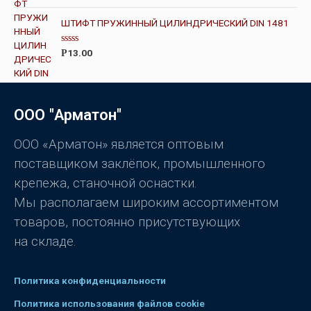
О
ц
ШТИФТ ПРУЖИННЫЙ ЦИЛИНДРИЧЕСКИЙ DIN 1481
е
н
к
О
а
13.00
Р
ц
0
е
и
н
з
к
5
а
0
ООО "Арматон"
и
з
5
ООО «Арматон» является оптовым
поставщиком заклёпок, промышленного
крепежа, станочной оснастки.
Мы располагаем широким ассортиментом
товаров, постоянно присутствующих
на складе.
Политика конфиденциальности
Политика использования файлов cookie