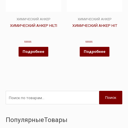
ХИМИЧЕСКИЙ АНКЕР
ХИМИЧЕСКИЙ АНКЕР
ХИМИЧЕСКИЙ АНКЕР HILTI
ХИМИЧЕСКИЙ АНКЕР HIT
Оценка
Оценка
0
0
Подробнее
Подробнее
из
из
5
5
Поиск
ПопулярныеТовары