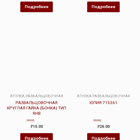
из 5
из
5
Подробнее
Подробнее
ВТУЛКА РАЗВАЛЬЦОВОЧНАЯ
ВТУЛКА РАЗВАЛЬЦОВОЧНАЯ
РАЗВАЛЬЦОВОЧНАЯ
ЮПИЯ 713361
КРУГЛАЯ ГАЙКА (БОНКА) ТИП
RHB
Оценка
Оценка
Р
15.00
Р
26.00
0
0
из
из
5
5
Подробнее
Подробнее