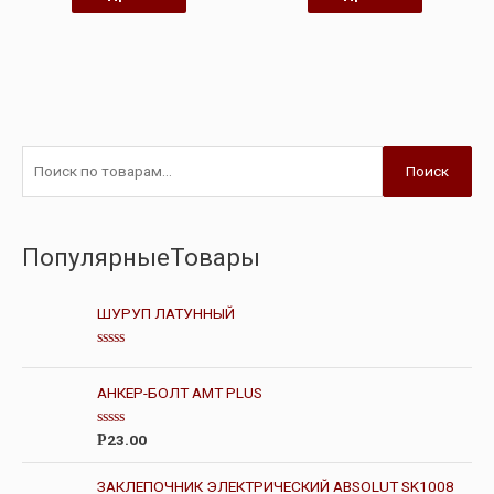
Поиск
ПопулярныеТовары
ШУРУП ЛАТУННЫЙ
О
ц
е
АНКЕР-БОЛТ AMT PLUS
н
к
а
О
23.00
Р
0
ц
и
е
з
н
ЗАКЛЕПОЧНИК ЭЛЕКТРИЧЕСКИЙ ABSOLUT SK1008
5