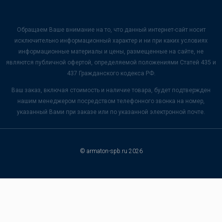
Обращаем Ваше внимание на то, что данный интернет-сайт носит
исключительно информационный характер и ни при каких условиях
информационные материалы и цены, размещенные на сайте, не
являются публичной офертой, определяемой положениями Статей 435 и
437 Гражданского кодекса РФ.
Ваш заказ, включая стоимость и наличие товара, будет подтвержден
нашим менеджером посредством телефонного звонка на номер,
указанный Вами при заказе или по указанной электронной почте.
© armaton-spb.ru 2026