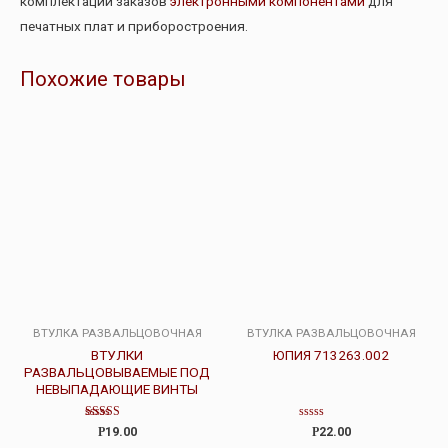
комплектации заказов
электронными компонентами
для
печатных плат и приборостроения.
Похожие товары
ВТУЛКА РАЗВАЛЬЦОВОЧНАЯ
ВТУЛКА РАЗВАЛЬЦОВОЧНАЯ
ВТУЛКИ
ЮПИЯ 713263.002
РАЗВАЛЬЦОВЫВАЕМЫЕ ПОД
НЕВЫПАДАЮЩИЕ ВИНТЫ
Оценка
Оценка
Р
19.00
Р
22.00
3.00
0