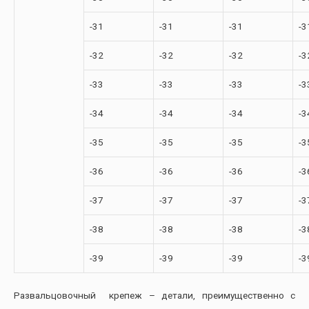
-31
-31
-31
-3
-32
-32
-32
-3
-33
-33
-33
-3
-34
-34
-34
-3
-35
-35
-35
-3
-36
-36
-36
-3
-37
-37
-37
-3
-38
-38
-38
-3
-39
-39
-39
-3
Развальцовочный крепеж – детали, преимущественно с