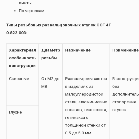
винты;
По чертежам.
Типы резьбовых развальцовочных втулок ОСТ 4Г
0.822.003:
Характерная
Диаметр
Назначение
Применение
особенность
резьбы
конструкции
Сквозные
От М2 до
Развальцовываются
В конструкци
М8
в изделиях из
без
малоуглеродистой
дополнитель
стали, алюминиевых
стопорения
сплавов, текстолита,
втулок
Глухие
гетинакса с
толщиной стенки от
0,5 до 5,0 мм