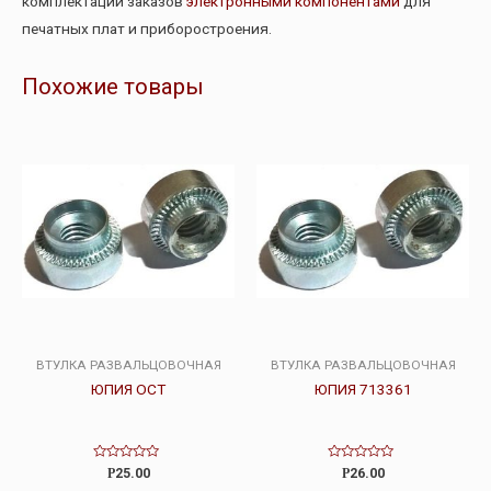
комплектации заказов
электронными компонентами
для
печатных плат и приборостроения.
Похожие товары
ВТУЛКА РАЗВАЛЬЦОВОЧНАЯ
ВТУЛКА РАЗВАЛЬЦОВОЧНАЯ
ЮПИЯ ОСТ
ЮПИЯ 713361
Оценка
Оценка
Р
25.00
Р
26.00
0
0