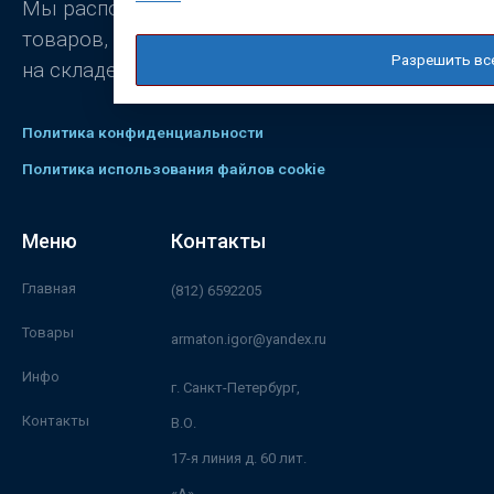
Мы располагаем широким ассортиментом
товаров, постоянно присутствующих
Разрешить вс
на складе.
Политика конфиденциальности
Политика использования файлов cookie
Меню
Контакты
Главная
(812) 6592205
Товары
armaton.igor@yandex.ru
Инфо
г. Санкт-Петербург,
Контакты
В.О.
17-я линия д. 60 лит.
«А»