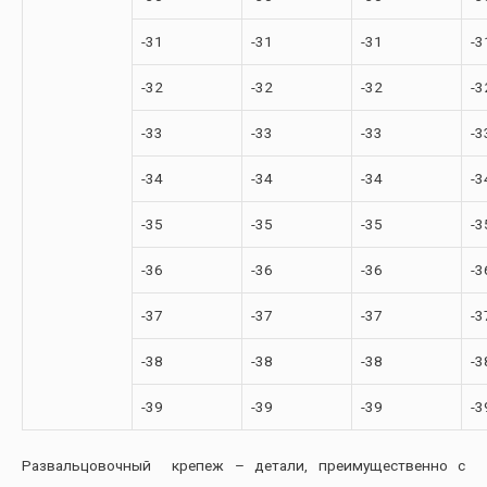
-31
-31
-31
-3
-32
-32
-32
-3
-33
-33
-33
-3
-34
-34
-34
-3
-35
-35
-35
-3
-36
-36
-36
-3
-37
-37
-37
-3
-38
-38
-38
-3
-39
-39
-39
-3
Развальцовочный крепеж – детали, преимущественно с