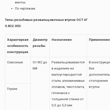
винты;
По чертежам.
Типы резьбовых развальцовочных втулок ОСТ 4Г
0.822.003:
Характерная
Диаметр
Назначение
Применение
особенность
резьбы
конструкции
Сквозные
От М2 до
Развальцовываются
В конструкци
М8
в изделиях из
без
малоуглеродистой
дополнитель
стали, алюминиевых
стопорения
сплавов, текстолита,
втулок
Глухие
гетинакса с
толщиной стенки от
0,5 до 5,0 мм