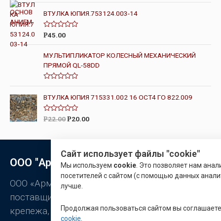
е
н
ВТУЛКА ЮПИЯ.753124.003-14
к
а
0
О
45.00
Р
и
ц
з
е
5
н
МУЛЬТИПЛИКАТОР КОЛЕСНЫЙ МЕХАНИЧЕСКИЙ
к
ПРЯМОЙ QL-58DD
а
0
и
з
О
5
ц
ВТУЛКА ЮПИЯ 715331.002 16 ОСТ4 ГО 822.009
е
н
к
О
а
22.00
20.00
Р
Р
ц
0
е
и
н
з
к
5
а
Сайт использует файлы "cookie"
0
ООО "Арматон"
и
Мы используем
cookie
. Это позволяет нам ана
з
посетителей с сайтом (с помощью данных анали
5
ООО «Арматон» является оптовым
лучше.
поставщиком заклёпок, промышленного
Продолжая пользоваться сайтом вы соглашает
крепежа, станочной оснастки.
cookie
.