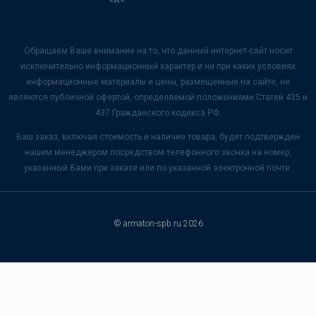
Обращаем Ваше внимание на то, что данный интернет-сайт носит
исключительно информационный характер и ни при каких условиях
информационные материалы и цены, размещенные на сайте, не
являются публичной офертой, определяемой положениями Статей 435 и
437 Гражданского кодекса РФ.
Ваш заказ, включая стоимость и наличие товара, будет подтвержден
нашим менеджером посредством телефонного звонка на номер,
указанный Вами при заказе или по указанной электронной почте.
© armaton-spb.ru 2026