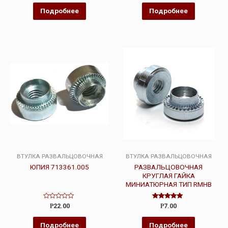
из
из
5
5
Подробнее
Подробнее
ВТУЛКА РАЗВАЛЬЦОВОЧНАЯ
ВТУЛКА РАЗВАЛЬЦОВОЧНАЯ
ЮПИЯ 713361.005
РАЗВАЛЬЦОВОЧНАЯ
КРУГЛАЯ ГАЙКА
МИНИАТЮРНАЯ ТИП RMHB
Оценка
Оценка
Р
22.00
Р
7.00
0
5.00
из
из 5
5
Подробнее
Подробнее