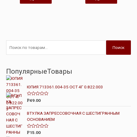
Поиск
ПопулярныеТовары
ЮПИЯ 713361.004-35 ОСТ 4Г 0.822.003
О
49.00
Р
ц
е
н
ВТУЛКА ЗАПРЕССОВОЧНАЯ С ШЕСТИГРАННЫМ
к
ОСНОВАНИЕМ
а
0
и
з
О
15.00
Р
5
ц