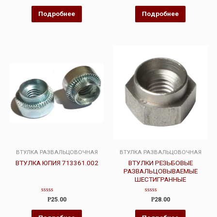
из
из
5
5
Подробнее
Подробнее
ВТУЛКА РАЗВАЛЬЦОВОЧНАЯ
ВТУЛКА РАЗВАЛЬЦОВОЧНАЯ
ВТУЛКА ЮПИЯ 713361.002
ВТУЛКИ РЕЗЬБОВЫЕ
РАЗВАЛЬЦОВЫВАЕМЫЕ
ШЕСТИГРАННЫЕ
Оценка
Оценка
Р
25.00
Р
28.00
0
0
из
из
5
5