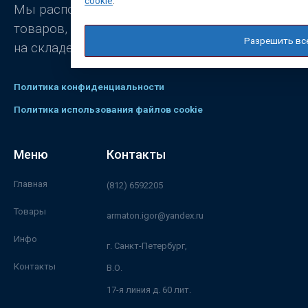
cookie
.
Мы располагаем широким ассортиментом
товаров, постоянно присутствующих
Разрешить вс
на складе.
Политика конфиденциальности
Политика использования файлов cookie
Меню
Контакты
Главная
(812) 6592205
Товары
armaton.igor@yandex.ru
Инфо
г. Санкт-Петербург,
Контакты
В.О.
17-я линия д. 60 лит.