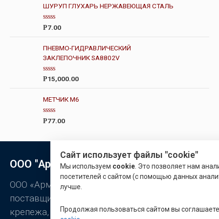
ц
з
ШУРУП ГЛУХАРЬ НЕРЖАВЕЮЩАЯ СТАЛЬ
е
5
н
к
О
а
7.00
Р
ц
0
е
и
н
з
ПНЕВМО-ГИДРАВЛИЧЕСКИЙ
к
5
ЗАКЛЕПОЧНИК SA8802V
а
0
и
з
О
15,000.00
Р
5
ц
е
н
МЕТЧИК М6
к
а
0
О
77.00
Р
и
ц
з
е
5
н
к
а
Сайт использует файлы "cookie"
0
ООО "Арматон"
и
Мы используем
cookie
. Это позволяет нам ана
з
посетителей с сайтом (с помощью данных анали
5
ООО «Арматон» является оптовым
лучше.
поставщиком заклёпок, промышленного
Продолжая пользоваться сайтом вы соглашает
крепежа, станочной оснастки.