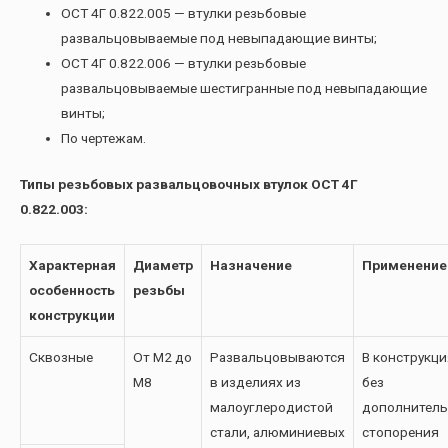
ОСТ 4Г 0.822.005 — втулки резьбовые
развальцовываемые под невыпадающие винты;
ОСТ 4Г 0.822.006 — втулки резьбовые
развальцовываемые шестигранные под невыпадающие
винты;
По чертежам.
Типы резьбовых развальцовочных втулок ОСТ 4Г
0.822.003:
Характерная
Диаметр
Назначение
Применение
особенность
резьбы
конструкции
Сквозные
От М2 до
Развальцовываются
В конструкци
М8
в изделиях из
без
малоуглеродистой
дополнитель
стали, алюминиевых
стопорения