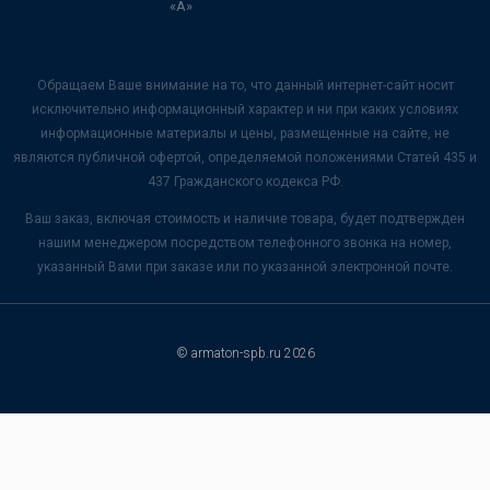
«А»
Обращаем Ваше внимание на то, что данный интернет-сайт носит
исключительно информационный характер и ни при каких условиях
информационные материалы и цены, размещенные на сайте, не
являются публичной офертой, определяемой положениями Статей 435 и
437 Гражданского кодекса РФ.
Ваш заказ, включая стоимость и наличие товара, будет подтвержден
нашим менеджером посредством телефонного звонка на номер,
указанный Вами при заказе или по указанной электронной почте.
© armaton-spb.ru 2026