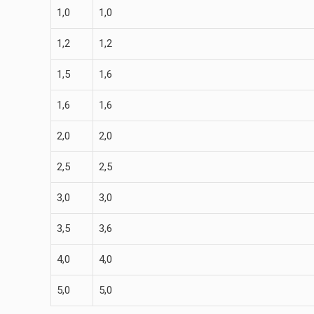
1,0
1,0
1,2
1,2
1,5
1,6
1,6
1,6
2,0
2,0
2,5
2,5
3,0
3,0
3,5
3,6
4,0
4,0
5,0
5,0