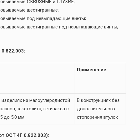
льцовываемые СКВОЗНЫЕ и ГЛУХИЕ;
ьцовываемые шестигранные;
ьцовываемые под невыпадающие винты;
ьцовываемые шестигранные под невыпадающие винты;
0.822.003:
Применение
 изделиях из малоуглеродистой
В конструкциях без
лавов, текстолита, гетинакса с
дополнительного
5 до 5,0 мм
стопорения втулок
т ОСТ 4Г 0.822.003):