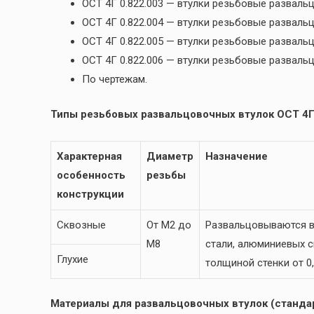
ОСТ 4Г 0.822.003 — втулки резьбовые разва
ОСТ 4Г 0.822.004 — втулки резьбовые развал
ОСТ 4Г 0.822.005 — втулки резьбовые развал
ОСТ 4Г 0.822.006 — втулки резьбовые развал
По чертежам.
Типы резьбовых развальцовочных втулок ОСТ 4Г 
Характерная
Диаметр
Назначение
особенность
резьбы
конструкции
Сквозные
От М2 до
Развальцовываются в
М8
стали, алюминиевых сп
Глухие
толщиной стенки от 0,
Материалы для развальцовочных втулок (стандар