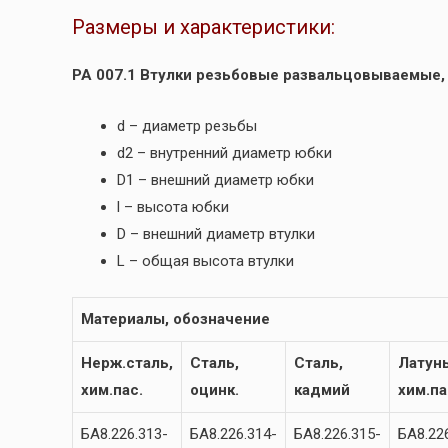
Размеры и характеристики:
РА 007.1 Втулки резьбовые развальцовываемые,
d – диаметр резьбы
d2 – внутренний диаметр юбки
D1 – внешний диаметр юбки
l – высота юбки
D – внешний диаметр втулки
L – общая высота втулки
Материалы, обозначение
Нерж.сталь,
Сталь,
Сталь,
Латунь
хим.пас.
оцинк.
кадмий
хим.па
БА8.226.313-
БА8.226.314-
БА8.226.315-
БА8.22