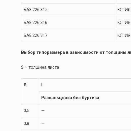
БА8.226.315
ЮПИЯ.
БА8.226.316
ЮПИЯ.
БА8.226.317
ЮПИЯ.
Выбор типоразмера в зависимости от толщины ли
S – толщина листа
S
l
Развальцовка без буртика
0,5
—
0,8
—