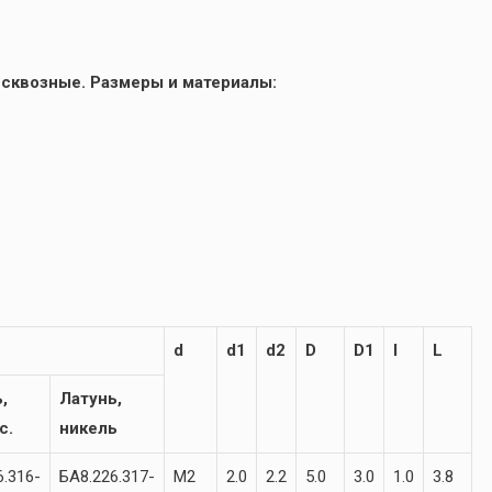
 сквозные. Размеры и материалы:
d
d1
d2
D
D1
l
L
,
Латунь,
с.
никель
6.316-
БА8.226.317-
М2
2.0
2.2
5.0
3.0
1.0
3.8