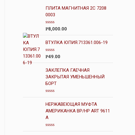
ПЛИТА МАГНИТНАЯ 2С 7208
0003
О
8,000.00
Р
ц
е
н
ВТУЛКА ЮПИЯ.713361.006-19
к
а
0
О
49.00
Р
и
ц
з
е
5
н
ЗАКЛЕПКА ГАЕЧНАЯ
к
ЗАКРЫТАЯ УМЕНЬШЕННЫЙ
а
БОРТ
0
и
з
5
О
ц
НЕРЖАВЕЮЩАЯ МУФТА
е
н
АМЕРИКАНКА ВР/НР ART 9611
к
A
а
0
и
О
з