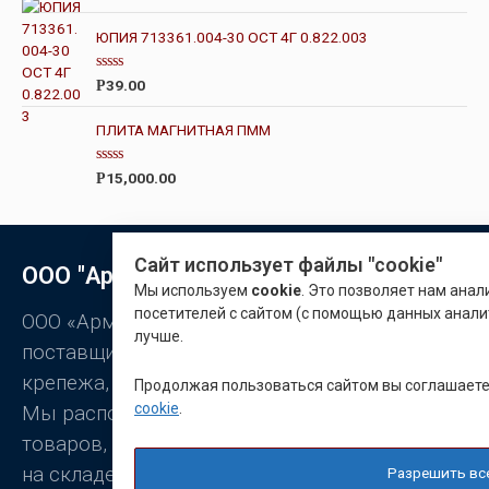
и
О
з
ц
ЮПИЯ 713361.004-30 ОСТ 4Г 0.822.003
5
е
н
к
О
а
39.00
Р
ц
0
е
и
н
з
ПЛИТА МАГНИТНАЯ ПММ
к
5
а
0
О
15,000.00
Р
и
ц
з
е
5
н
к
а
Сайт использует файлы "cookie"
0
ООО "Арматон"
и
Мы используем
cookie
. Это позволяет нам ана
з
5
посетителей с сайтом (с помощью данных анали
ООО «Арматон» является оптовым
лучше.
поставщиком заклёпок, промышленного
крепежа, станочной оснастки.
Продолжая пользоваться сайтом вы соглашает
cookie
.
Мы располагаем широким ассортиментом
товаров, постоянно присутствующих
на складе.
Разрешить вс