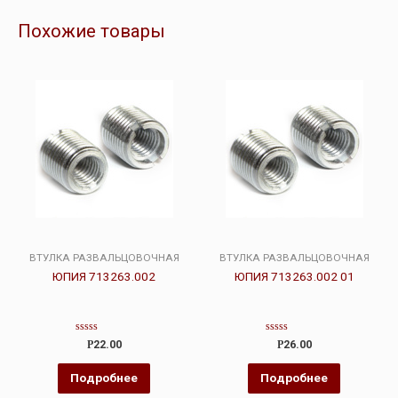
Похожие товары
ВТУЛКА РАЗВАЛЬЦОВОЧНАЯ
ВТУЛКА РАЗВАЛЬЦОВОЧНАЯ
ЮПИЯ 713263.002
ЮПИЯ 713263.002 01
Оценка
Оценка
Р
22.00
Р
26.00
0
0
из
из
5
5
Подробнее
Подробнее