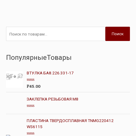
Поиск
ПопулярныеТовары
ВТУЛКА БА8.226.331-17
О
45.00
Р
ц
е
н
ЗАКЛЕПКА РЕЗЬБОВАЯ М8
к
а
0
О
и
ц
з
е
ПЛАСТИНА ТВЕРДОСПЛАВНАЯ TNMG220412
5
н
WS6115
к
а
0