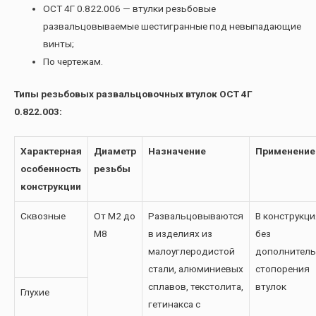
ОСТ 4Г 0.822.006 — втулки резьбовые
развальцовываемые шестигранные под невыпадающие
винты;
По чертежам.
Типы резьбовых развальцовочных втулок ОСТ 4Г
0.822.003:
Характерная
Диаметр
Назначение
Применение
особенность
резьбы
конструкции
Сквозные
От М2 до
Развальцовываются
В конструкци
М8
в изделиях из
без
малоуглеродистой
дополнитель
стали, алюминиевых
стопорения
сплавов, текстолита,
втулок
Глухие
гетинакса с