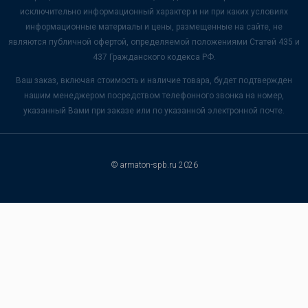
исключительно информационный характер и ни при каких условиях
информационные материалы и цены, размещенные на сайте, не
являются публичной офертой, определяемой положениями Статей 435 и
437 Гражданского кодекса РФ.
Ваш заказ, включая стоимость и наличие товара, будет подтвержден
нашим менеджером посредством телефонного звонка на номер,
указанный Вами при заказе или по указанной электронной почте.
© armaton-spb.ru 2026