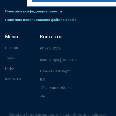
Политика конфиденциальности
Политика использования файлов cookie
Меню
Контакты
Главная
(812) 6592205
Товары
armaton.igor@yandex.ru
Инфо
г. Санкт-Петербург,
Контакты
В.О.
17-я линия д. 60 лит.
«А»
Обращаем Ваше внимание на то, что данный интернет-сайт носит