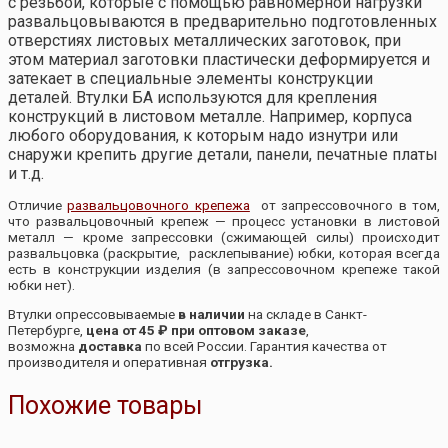
с резьбой, которые с помощью равномерной нагрузки
развальцовываются в предварительно подготовленных
отверстиях листовых металлических заготовок, при
этом материал заготовки пластически деформируется и
затекает в специальные элементы конструкции
деталей. Втулки БА используются для крепления
конструкций в листовом металле. Например, корпуса
любого оборудования, к которым надо изнутри или
снаружи крепить другие детали, панели, печатные платы
и т.д.
Отличие
развальцовочного крепежа
от запрессовочного в том,
что развальцовочный крепеж — процесс установки в листовой
металл — кроме запрессовки (сжимающей силы) происходит
развальцовка (раскрытие, расклепывание) юбки, которая всегда
есть в конструкции изделия (в запрессовочном крепеже такой
юбки нет).
Втулки опрессовываемые
в наличии
на складе в Санкт-
Петербурге,
цена от 45 ₽ при оптовом заказе
,
возможна
доставка
по всей России. Гарантия качества от
производителя и оперативная
отгрузка.
Похожие товары