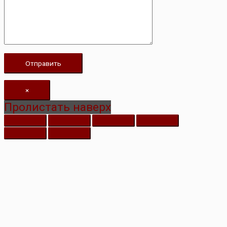
×
Пролистать наверх