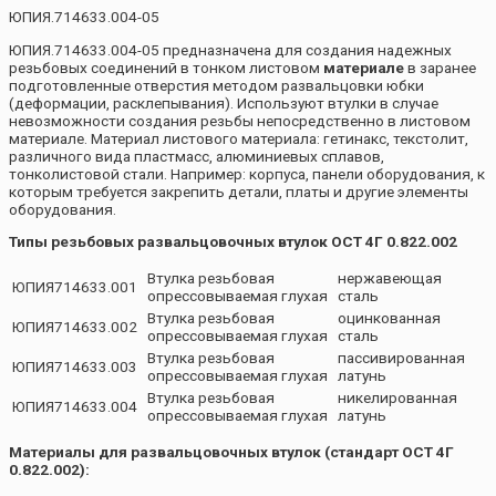
ЮПИЯ.714633.004-05
ЮПИЯ.714633.004-05 предназначена для создания надежных
резьбовых соединений в тонком листовом
материале
в заранее
подготовленные отверстия методом развальцовки юбки
(деформации, расклепывания). Используют втулки в случае
невозможности создания резьбы непосредственно в листовом
материале. Материал листового материала: гетинакс, текстолит,
различного вида пластмасс, алюминиевых сплавов,
тонколистовой стали. Например: корпуса, панели оборудования, к
которым требуется закрепить детали, платы и другие элементы
оборудования.
Типы резьбовых развальцовочных втулок ОСТ 4Г 0.822.002
Втулка резьбовая
нержавеющая
ЮПИЯ714633.001
опрессовываемая глухая
сталь
Втулка резьбовая
оцинкованная
ЮПИЯ714633.002
опрессовываемая глухая
сталь
Втулка резьбовая
пассивированная
ЮПИЯ714633.003
опрессовываемая глухая
латунь
Втулка резьбовая
никелированная
ЮПИЯ714633.004
опрессовываемая глухая
латунь
Материалы для развальцовочных втулок (стандарт ОСТ 4Г
0.822.002):