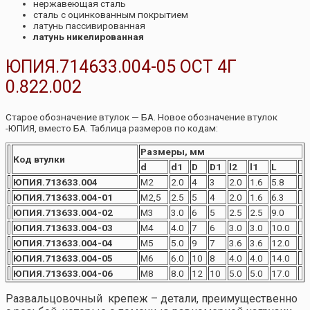
нержавеющая сталь
сталь с оцинкованным покрытием
латунь пассивированная
латунь никелированная
ЮПИЯ.714633.004-05 ОСТ 4Г
0.822.002
Старое обозначение втулок — БА. Новое обозначение втулок
-ЮПИЯ, вместо БА. Таблица размеров по кодам:
Размеры, мм
Код втулки
d
d1
D
D1
l2
l1
L
ЮПИЯ.713633.004
М2
2.0
4
3
2.0
1.6
5.8
ЮПИЯ.713633.004-01
М2,5
2.5
5
4
2.0
1.6
6.3
ЮПИЯ.713633.004-02
М3
3.0
6
5
2.5
2.5
9.0
ЮПИЯ.713633.004-03
М4
4.0
7
6
3.0
3.0
10.0
ЮПИЯ.713633.004-04
М5
5.0
9
7
3.6
3.6
12.0
ЮПИЯ.713633.004-05
М6
6.0
10
8
4.0
4.0
14.0
ЮПИЯ.713633.004-06
М8
8.0
12
10
5.0
5.0
17.0
Развальцовочный крепеж – детали, преимущественно