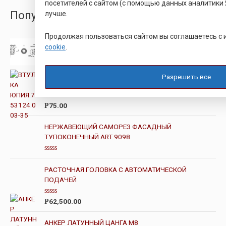
посетителей с сайтом (с помощью данных аналитики 
ПопулярныеТовары
лучше.
Продолжая пользоваться сайтом вы соглашаетесь с
Втулка БА8.226.318-37
cookie
.
О
65.00
Р
ц
е
Разрешить все
н
ВТУЛКА ЮПИЯ.753124.003-35
к
а
0
О
75.00
Р
и
ц
з
е
5
н
НЕРЖАВЕЮЩИЙ САМОРЕЗ ФАСАДНЫЙ
к
ТУПОКОНЕЧНЫЙ ART 9098
а
0
и
з
О
5
ц
РАСТОЧНАЯ ГОЛОВКА С АВТОМАТИЧЕСКОЙ
е
н
ПОДАЧЕЙ
к
а
0
О
62,500.00
Р
и
ц
з
е
5
н
АНКЕР ЛАТУННЫЙ ЦАНГА М8