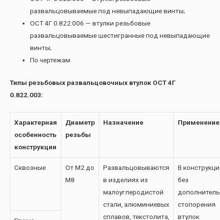
развальцовываемые под невыпадающие винты;
ОСТ 4Г 0.822.006 — втулки резьбовые
развальцовываемые шестигранные под невыпадающие
винты;
По чертежам.
Типы резьбовых развальцовочных втулок ОСТ 4Г
0.822.003:
Характерная
Диаметр
Назначение
Применение
особенность
резьбы
конструкции
Сквозные
От М2 до
Развальцовываются
В конструкци
М8
в изделиях из
без
малоуглеродистой
дополнитель
стали, алюминиевых
стопорения
сплавов, текстолита,
втулок