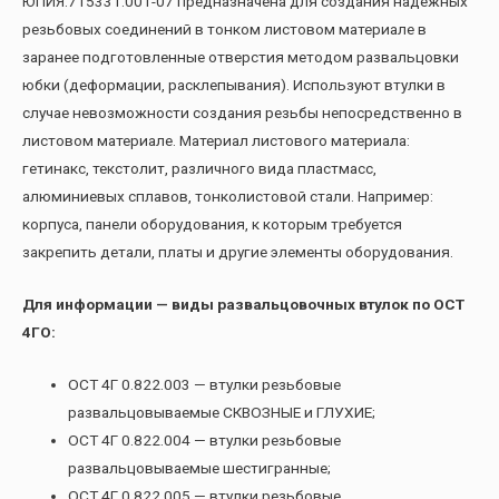
ЮПИЯ.715331.001-07 предназначена для создания надежных
резьбовых соединений в тонком листовом материале в
заранее подготовленные отверстия методом развальцовки
юбки (деформации, расклепывания). Используют втулки в
случае невозможности создания резьбы непосредственно в
листовом материале. Материал листового материала:
гетинакс, текстолит, различного вида пластмасс,
алюминиевых сплавов, тонколистовой стали. Например:
корпуса, панели оборудования, к которым требуется
закрепить детали, платы и другие элементы оборудования.
Для информации — виды развальцовочных втулок по ОСТ
4ГО:
ОСТ 4Г 0.822.003 — втулки резьбовые
развальцовываемые СКВОЗНЫЕ и ГЛУХИЕ;
ОСТ 4Г 0.822.004 — втулки резьбовые
развальцовываемые шестигранные;
ОСТ 4Г 0.822.005 — втулки резьбовые