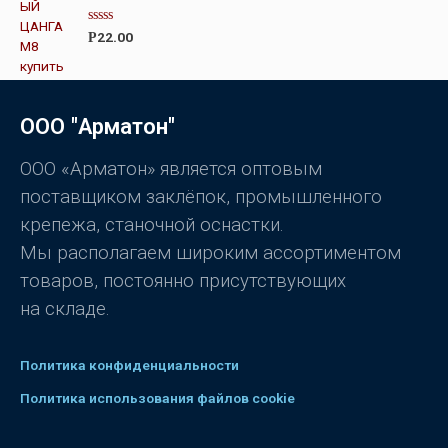
к
а
0
О
22.00
Р
и
ц
з
е
5
н
к
а
0
ООО "Арматон"
и
з
5
ООО «Арматон» является оптовым
поставщиком заклёпок, промышленного
крепежа, станочной оснастки.
Мы располагаем широким ассортиментом
товаров, постоянно присутствующих
на складе.
Политика конфиденциальности
Политика использования файлов cookie