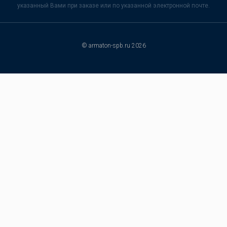
указанный Вами при заказе или по указанной электронной почте.
© armaton-spb.ru 2026