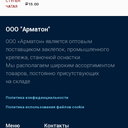
0
О
15.00
Р
и
ц
з
е
5
н
к
а
0
ООО "Арматон"
и
з
5
ООО «Арматон» является оптовым
поставщиком заклёпок, промышленного
крепежа, станочной оснастки.
Мы располагаем широким ассортиментом
товаров, постоянно присутствующих
на складе.
Политика конфиденциальности
Политика использования файлов cookie
Меню
Контакты