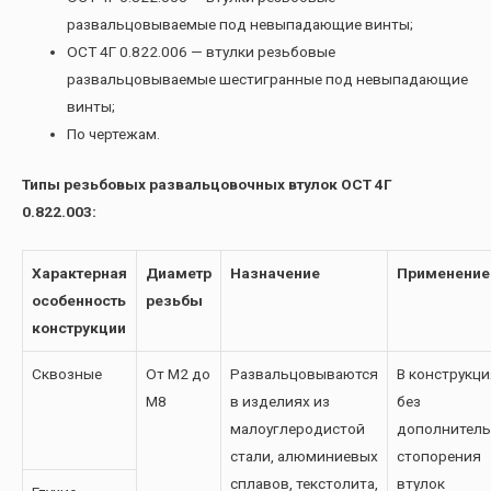
развальцовываемые под невыпадающие винты;
ОСТ 4Г 0.822.006 — втулки резьбовые
развальцовываемые шестигранные под невыпадающие
винты;
По чертежам.
Типы резьбовых развальцовочных втулок ОСТ 4Г
0.822.003:
Характерная
Диаметр
Назначение
Применение
особенность
резьбы
конструкции
Сквозные
От М2 до
Развальцовываются
В конструкци
М8
в изделиях из
без
малоуглеродистой
дополнитель
стали, алюминиевых
стопорения
сплавов, текстолита,
втулок