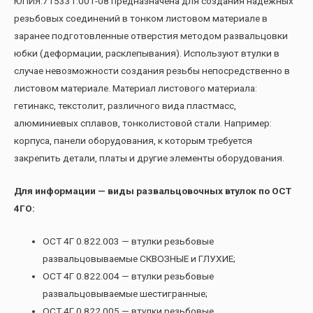
ЮПИЯ.715331.001-08 предназначена для создания надежных
резьбовых соединений в тонком листовом материале в
заранее подготовленные отверстия методом развальцовки
юбки (деформации, расклепывания). Используют втулки в
случае невозможности создания резьбы непосредственно в
листовом материале. Материал листового материала:
гетинакс, текстолит, различного вида пластмасс,
алюминиевых сплавов, тонколистовой стали. Например:
корпуса, панели оборудования, к которым требуется
закрепить детали, платы и другие элементы оборудования.
Для информации — виды развальцовочных втулок по ОСТ
4ГО:
ОСТ 4Г 0.822.003 — втулки резьбовые
развальцовываемые СКВОЗНЫЕ и ГЛУХИЕ;
ОСТ 4Г 0.822.004 — втулки резьбовые
развальцовываемые шестигранные;
ОСТ 4Г 0.822.005 — втулки резьбовые