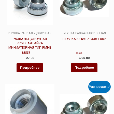
ВТУЛКА РАЗВАЛЬЦОВОЧНАЯ
ВТУЛКА РАЗВАЛЬЦОВОЧНАЯ
РАЗВАЛЬЦОВОЧНАЯ
ВТУЛКА ЮПИЯ 713361.002
КРУГЛАЯ ГАЙКА
МИНИАТЮРНАЯ ТИП RMHB
Оценка
Оценка
7.00
25.00
Р
Р
5.00
0
из 5
из
5
Подробнее
Подробнее
Распродажа!