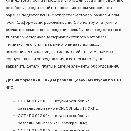
ЮПИЯ.715331.001-21 предназначена для создания надежных
резьбовых соединений в тонком листовом материале в
заранее подготовленные отверстия методом развальцовки
юбки (деформации, расклепывания). Используют втулки в
случае невозможности создания резьбы непосредственно в
листовом материале. Материал листового материала:
гетинакс, текстолит, различного вида пластмасс,
алюминиевых сплавов, тонколистовой стали. Например:
корпуса, панели оборудования, к которым требуется
закрепить детали, платы и другие элементы оборудования.
Для информации — виды развальцовочных втулок по ОСТ
4ГО:
ОСТ 4Г 0.822.003 — втулки резьбовые
развальцовываемые СКВОЗНЫЕ и ГЛУХИЕ;
ОСТ 4Г 0.822.004 — втулки резьбовые
развальцовываемые шестигранные;
ОСТ 4Г 0.822.005 — втулки резьбовые