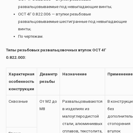
развальцовываемые под невыпадающие винты;
ОСТ 4Г 0.822.006 — втулки резьбовые
развальцовываемые шестигранные под невыпадающие
винты;
По чертежам.
Типы резьбовых развальцовочных втулок ОСТ 4Г
0.822.003:
Характерная
Диаметр
Назначение
Применение
особенность
резьбы
конструкции
Сквозные
От М2 до
Развальцовываются
В конструкци
М8
в изделиях из
без
малоуглеродистой
дополнитель
стали, алюминиевых
стопорения
сплавов, текстолита,
втулок