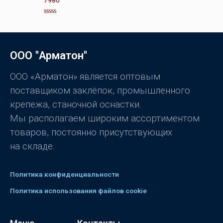
а
0
и
з
О
5
ц
е
н
к
ООО "Арматон"
а
0
и
з
ООО «Арматон» является оптовым
5
поставщиком заклёпок, промышленного
крепежа, станочной оснастки.
Мы располагаем широким ассортиментом
товаров, постоянно присутствующих
на складе.
Политика конфиденциальности
Политика использования файлов cookie