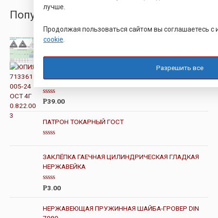
лучше.
ПопулярныеТовары
Продолжая пользоваться сайтом вы соглашаетесь с
ПЛАСТИНЫ TNMG ДЛЯ НЕРЖАВЕЮЩЕЙ СТАЛИ
cookie
.
ЧЕРНОВЫЕ
Разрешить все
О
ц
ЮПИЯ 713361.005-24 ОСТ 4Г 0.822.003
е
н
к
О
а
39.00
Р
ц
0
е
и
н
з
ПАТРОН ТОКАРНЫЙ ГОСТ
к
5
а
0
О
и
ц
з
е
ЗАКЛЁПКА ГАЕЧНАЯ ЦИЛИНДРИЧЕСКАЯ ГЛАДКАЯ
5
н
НЕРЖАВЕЙКА
к
а
0
и
О
3.00
Р
з
ц
5
е
н
НЕРЖАВЕЮЩАЯ ПРУЖИННАЯ ШАЙБА-ГРОВЕР DIN
к
7980