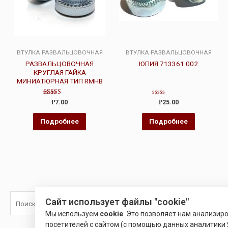
ВТУЛКА РАЗВАЛЬЦОВОЧНАЯ
ВТУЛКА РАЗВАЛЬЦОВОЧНАЯ
РАЗВАЛЬЦОВОЧНАЯ
ЮПИЯ 713361.002
КРУГЛАЯ ГАЙКА
МИНИАТЮРНАЯ ТИП RMHB
Оценка
Оценка
Р
7.00
Р
25.00
5.00
0
из 5
из
5
Подробнее
Подробнее
Сайт использует файлы "cookie"
Поиск
Мы используем
cookie
. Это позволяет нам анализир
посетителей с сайтом (с помощью данных аналитики 