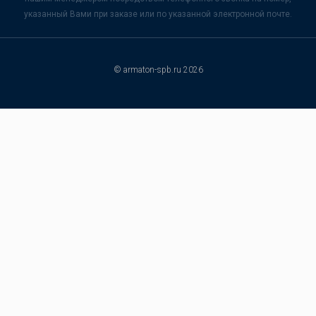
указанный Вами при заказе или по указанной электронной почте.
© armaton-spb.ru 2026