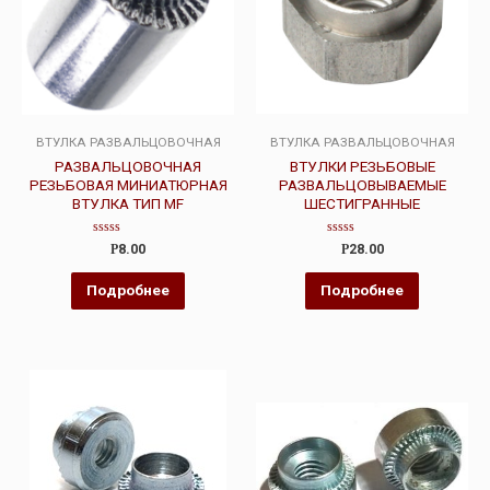
ВТУЛКА РАЗВАЛЬЦОВОЧНАЯ
ВТУЛКА РАЗВАЛЬЦОВОЧНАЯ
РАЗВАЛЬЦОВОЧНАЯ
ВТУЛКИ РЕЗЬБОВЫЕ
РЕЗЬБОВАЯ МИНИАТЮРНАЯ
РАЗВАЛЬЦОВЫВАЕМЫЕ
ВТУЛКА ТИП MF
ШЕСТИГРАННЫЕ
Оценка
Оценка
Р
8.00
Р
28.00
0
0
из
из
5
5
Подробнее
Подробнее