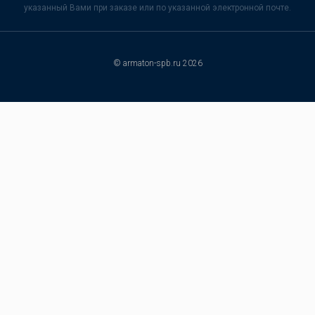
указанный Вами при заказе или по указанной электронной почте.
© armaton-spb.ru 2026