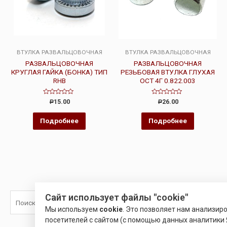
ВТУЛКА РАЗВАЛЬЦОВОЧНАЯ
ВТУЛКА РАЗВАЛЬЦОВОЧНАЯ
РАЗВАЛЬЦОВОЧНАЯ
РАЗВАЛЬЦОВОЧНАЯ
КРУГЛАЯ ГАЙКА (БОНКА) ТИП
РЕЗЬБОВАЯ ВТУЛКА ГЛУХАЯ
RHB
ОСТ 4Г 0.822.003
Оценка
Оценка
15.00
26.00
Р
Р
0
0
из
из
5
5
Подробнее
Подробнее
Сайт использует файлы "cookie"
Поиск
Мы используем
cookie
. Это позволяет нам анализир
посетителей с сайтом (с помощью данных аналитики 