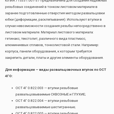
ЮПИЯ.715331.001-37 предназначена для создания надежных
резьбовых соединений в тонком листовом материале в
заранее подготовленные отверстия методом развальцовки
юбки (деформации, расклепывания). Используют втулки в
случае невозможности создания резьбы непосредственно в
листовом материале. Материал листового материала:
гетинакс, текстолит, различного вида пластмасс,
алюминиевых сплавов, тонколистовой стали. Например:
корпуса, панели оборудования, к которым требуется
закрепить детали, платы и другие элементы оборудования.
Для информации — виды развальцовочных втулок по ОСТ
4ГО:
ОСТ 4Г 0.822.003 — втулки резьбовые
развальцовываемые СКВОЗНЫЕ и ГЛУХИЕ;
ОСТ 4Г 0.822.004 — втулки резьбовые
развальцовываемые шестигранные;
ОСТ 4Г 0.822.005 — втулки резьбовые