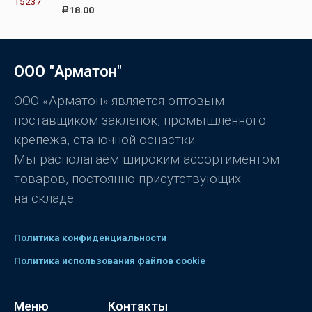
О
а
18.00
Р
ц
0
е
и
н
з
к
5
а
0
ООО "Арматон"
и
з
5
ООО «Арматон» является оптовым
поставщиком заклёпок, промышленного
крепежа, станочной оснастки.
Мы располагаем широким ассортиментом
товаров, постоянно присутствующих
на складе.
Политика конфиденциальности
Политика использования файлов cookie
Меню
Контакты