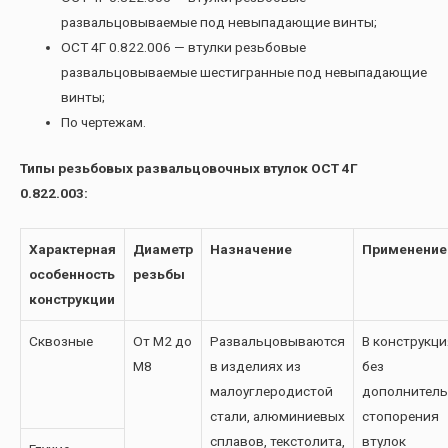
развальцовываемые под невыпадающие винты;
ОСТ 4Г 0.822.006 — втулки резьбовые
развальцовываемые шестигранные под невыпадающие
винты;
По чертежам.
Типы резьбовых развальцовочных втулок ОСТ 4Г
0.822.003:
Характерная
Диаметр
Назначение
Применение
особенность
резьбы
конструкции
Сквозные
От М2 до
Развальцовываются
В конструкци
М8
в изделиях из
без
малоуглеродистой
дополнитель
стали, алюминиевых
стопорения
сплавов, текстолита,
втулок