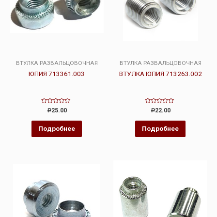
ВТУЛКА РАЗВАЛЬЦОВОЧНАЯ
ВТУЛКА РАЗВАЛЬЦОВОЧНАЯ
ЮПИЯ 713361.003
ВТУЛКА ЮПИЯ 713263.002
Оценка
Оценка
25.00
22.00
Р
Р
0
0
из
из
5
5
Подробнее
Подробнее