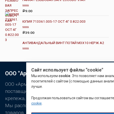
5
к
а
0
О
9.00
Р
и
ц
з
е
5
н
ЮПИЯ 713361.005-17 ОСТ 4Г 0.822.003
к
а
0
О
39.00
Р
и
ц
з
е
5
н
АНТИВАНДАЛЬНЫЙ ВИНТ ПОТАЙ М3Х10 НЕРЖ А2
к
а
0
О
и
ц
з
е
5
н
к
Сайт использует файлы "cookie"
а
ООО "Арматон"
0
Мы используем
cookie
. Это позволяет нам ана
и
з
посетителей с сайтом (с помощью данных анали
5
ООО «Арматон» является оптовым
лучше.
поставщиком заклёпок, промышленного
крепежа, станочной оснастки.
Продолжая пользоваться сайтом вы соглашает
cookie
.
Мы располагаем широким ассортиментом
товаров, постоянно присутствующих