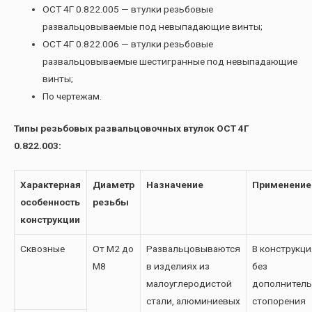
ОСТ 4Г 0.822.005 — втулки резьбовые
развальцовываемые под невыпадающие винты;
ОСТ 4Г 0.822.006 — втулки резьбовые
развальцовываемые шестигранные под невыпадающие
винты;
По чертежам.
Типы резьбовых развальцовочных втулок ОСТ 4Г
0.822.003:
Характерная
Диаметр
Назначение
Применение
особенность
резьбы
конструкции
Сквозные
От М2 до
Развальцовываются
В конструкци
М8
в изделиях из
без
малоуглеродистой
дополнитель
стали, алюминиевых
стопорения