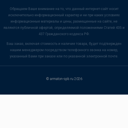
Обращаем Ваше внимание на то, что данный интернет-сайт носит
исключительно информационный характер и ни при каких условиях
информационные материалы и цены, размещенные на сайте, не
являются публичной офертой, определяемой положениями Статей 435 и
437 Гражданского кодекса РФ.
Ваш заказ, включая стоимость и наличие товара, будет подтвержден
нашим менеджером посредством телефонного звонка на номер,
указанный Вами при заказе или по указанной электронной почте.
© armaton-spb.ru 2026