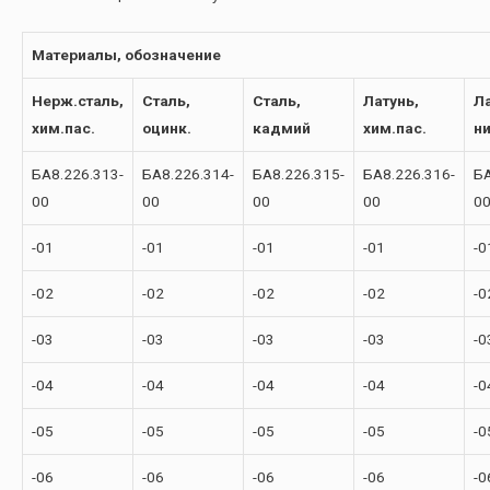
Материалы, обозначение
Нерж.сталь,
Сталь,
Сталь,
Латунь,
Ла
хим.пас.
оцинк.
кадмий
хим.пас.
н
БА8.226.313-
БА8.226.314-
БА8.226.315-
БА8.226.316-
БА
00
00
00
00
0
-01
-01
-01
-01
-0
-02
-02
-02
-02
-0
-03
-03
-03
-03
-0
-04
-04
-04
-04
-0
-05
-05
-05
-05
-0
-06
-06
-06
-06
-0