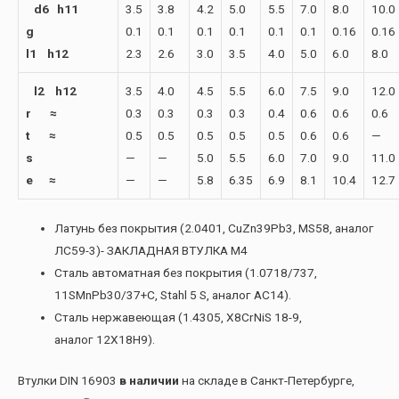
d6 h11
3.5
3.8
4.2
5.0
5.5
7.0
8.0
10.0
g
0.1
0.1
0.1
0.1
0.1
0.1
0.16
0.16
l1 h12
2.3
2.6
3.0
3.5
4.0
5.0
6.0
8.0
l2 h12
3.5
4.0
4.5
5.5
6.0
7.5
9.0
12.0
r ≈
0.3
0.3
0.3
0.3
0.4
0.6
0.6
0.6
t ≈
0.5
0.5
0.5
0.5
0.5
0.6
0.6
—
s
—
—
5.0
5.5
6.0
7.0
9.0
11.0
e ≈
—
—
5.8
6.35
6.9
8.1
10.4
12.7
Латунь без покрытия (2.0401, CuZn39Pb3, MS58, аналог
ЛС59-3)- ЗАКЛАДНАЯ ВТУЛКА М4
Сталь автоматная без покрытия (1.0718/737,
11SMnPb30/37+C, Stahl 5 S, аналог АС14).
Сталь нержавеющая (1.4305, X8CrNiS 18-9,
аналог 12Х18Н9).
Втулки DIN 16903
в наличии
на складе в Санкт-Петербурге,