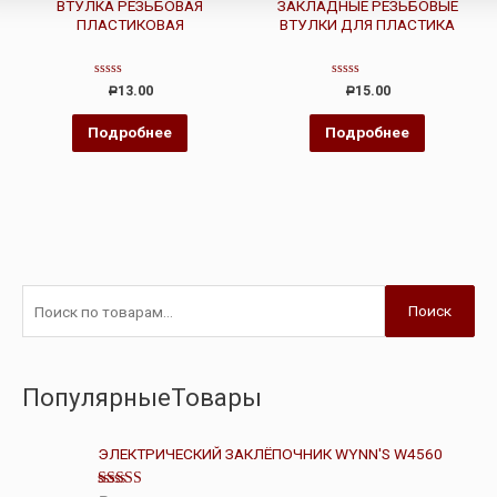
ВТУЛКА РЕЗЬБОВАЯ
ЗАКЛАДНЫЕ РЕЗЬБОВЫЕ
ПЛАСТИКОВАЯ
ВТУЛКИ ДЛЯ ПЛАСТИКА
Оценка
Оценка
13.00
15.00
Р
Р
0
0
из
из
5
5
Подробнее
Подробнее
Поиск
ПопулярныеТовары
ЭЛЕКТРИЧЕСКИЙ ЗАКЛЁПОЧНИК WYNN'S W4560