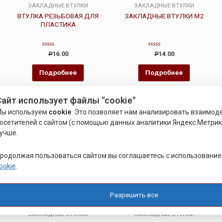
ЗАКЛАДНЫЕ ВТУЛКИ
ЗАКЛАДНЫЕ ВТУЛКИ
ВТУЛКА РЕЗЬБОВАЯ ДЛЯ
ЗАКЛАДНЫЕ ВТУЛКИ М2
ПЛАСТИКА
Оценка
Оценка
16.00
14.00
Р
Р
0
0
из
из
5
5
Подробнее
Подробнее
айт использует файлы "cookie"
ы используем
cookie
. Это позволяет нам анализировать взаимод
осетителей с сайтом (с помощью данных аналитики Яндекс.Метрики
учше.
родолжая пользоваться сайтом вы соглашаетесь с использовани
ookie
.
Разрешить все
ЗАКЛАДНЫЕ ВТУЛКИ
ЗАКЛАДНЫЕ ВТУЛКИ