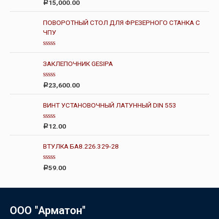
Оценка
15,000.00
Р
4.00
из 5
ПОВОРОТНЫЙ СТОЛ ДЛЯ ФРЕЗЕРНОГО СТАНКА С
ЧПУ
О
ц
ЗАКЛЕПОЧНИК GESIPA
е
н
к
О
а
23,600.00
Р
ц
0
е
и
н
з
ВИНТ УСТАНОВОЧНЫЙ ЛАТУННЫЙ DIN 553
к
5
а
0
О
12.00
Р
и
ц
з
е
5
н
ВТУЛКА БА8.226.329-28
к
а
0
О
59.00
Р
и
ц
з
е
5
н
к
а
0
ООО "Арматон"
и
з