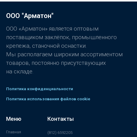
н
к
а
0
ООО "Арматон"
и
з
5
ООО «Арматон» является оптовым
поставщиком заклёпок, промышленного
крепежа, станочной оснастки.
Мы располагаем широким ассортиментом
товаров, постоянно присутствующих
на складе.
Политика конфиденциальности
Политика использования файлов cookie
Меню
Контакты
Главная
(812) 6592205