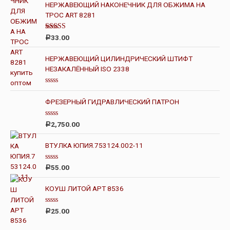
НЕРЖАВЕЮЩИЙ НАКОНЕЧНИК ДЛЯ ОБЖИМА НА
ТРОС ART 8281
Оценка
33.00
Р
4.00
из 5
НЕРЖАВЕЮЩИЙ ЦИЛИНДРИЧЕСКИЙ ШТИФТ
НЕЗАКАЛЁННЫЙ ISO 2338
О
ц
ФРЕЗЕРНЫЙ ГИДРАВЛИЧЕСКИЙ ПАТРОН
е
н
к
О
а
2,750.00
Р
ц
0
е
и
н
з
ВТУЛКА ЮПИЯ.753124.002-11
к
5
а
0
О
55.00
Р
и
ц
з
е
5
н
КОУШ ЛИТОЙ АРТ 8536
к
а
0
О
25.00
Р
и
ц
з
е
5