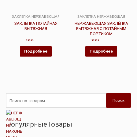
ЗАКЛЕПКА НЕРЖАВЕЮЩАЯ
ЗАКЛЕПКА НЕРЖАВЕЮЩАЯ
ЗАКЛЕПКА ПОТАЙНАЯ
НЕРЖАВЕЮЩАЯ ЗАКЛЁПКА
ВЫТЯЖНАЯ
ВЫТЯЖНАЯ С ПОТАЙНЫМ
БОРТИКОМ
Оценка
Оценка
0
0
Подробнее
Подробнее
из
из
5
5
Поиск
ПопулярныеТовары