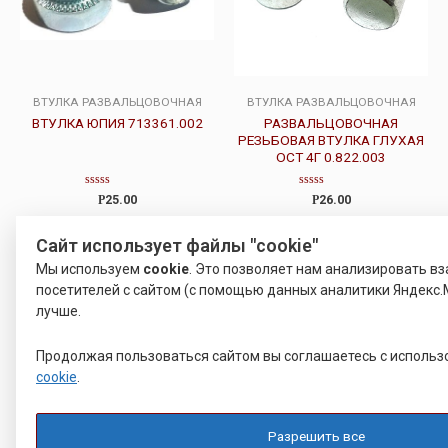
ВТУЛКА РАЗВАЛЬЦОВОЧНАЯ
ВТУЛКА РАЗВАЛЬЦОВОЧНАЯ
ВТУЛКА ЮПИЯ 713361.002
РАЗВАЛЬЦОВОЧНАЯ
РЕЗЬБОВАЯ ВТУЛКА ГЛУХАЯ
ОСТ 4Г 0.822.003
Оценка
Оценка
Р
25.00
Р
26.00
0
0
из
из
5
5
Подробнее
Подробнее
Сайт использует файлы "cookie"
Мы используем
cookie
. Это позволяет нам анализировать в
посетителей с сайтом (с помощью данных аналитики Яндекс.
лучше.
Продолжая пользоваться сайтом вы соглашаетесь с исполь
cookie
.
Разрешить все