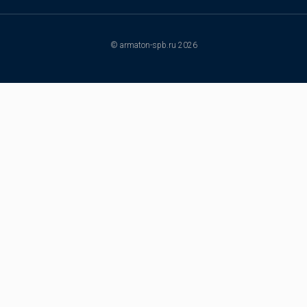
© armaton-spb.ru 2026