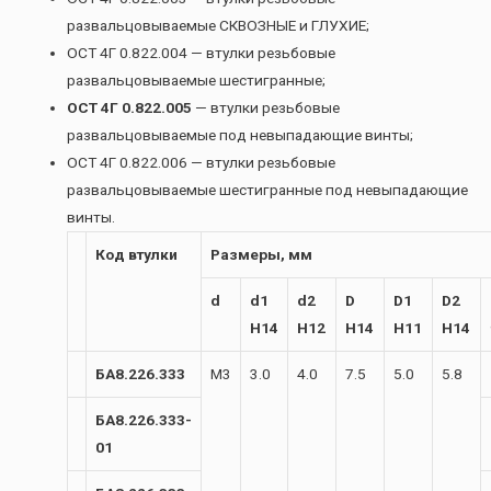
развальцовываемые СКВОЗНЫЕ и ГЛУХИЕ;
ОСТ 4Г 0.822.004 — втулки резьбовые
развальцовываемые шестигранные;
ОСТ 4Г 0.822.005
— втулки резьбовые
развальцовываемые под невыпадающие винты;
ОСТ 4Г 0.822.006 — втулки резьбовые
развальцовываемые шестигранные под невыпадающие
винты.
Код втулки
Размеры, мм
d
d1
d2
D
D1
D2
H14
H12
H14
H11
H14
БА8.226.333
М3
3.0
4.0
7.5
5.0
5.8
БА8.226.333-
01