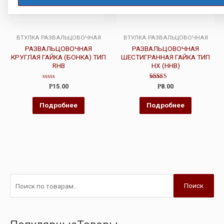
ВТУЛКА РАЗВАЛЬЦОВОЧНАЯ
ВТУЛКА РАЗВАЛЬЦОВОЧНАЯ
РАЗВАЛЬЦОВОЧНАЯ
РАЗВАЛЬЦОВОЧНАЯ
КРУГЛАЯ ГАЙКА (БОНКА) ТИП
ШЕСТИГРАННАЯ ГАЙКА ТИП
RHB
HX (HHB)
Оценка
Оценка
Р
15.00
Р
8.00
0
4.50
из
из 5
5
Подробнее
Подробнее
Поиск