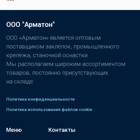
ц
0
е
и
н
з
к
5
а
0
ООО "Арматон"
и
з
5
ООО «Арматон» является оптовым
поставщиком заклёпок, промышленного
крепежа, станочной оснастки.
Мы располагаем широким ассортиментом
товаров, постоянно присутствующих
на складе.
Политика конфиденциальности
Политика использования файлов cookie
Меню
Контакты