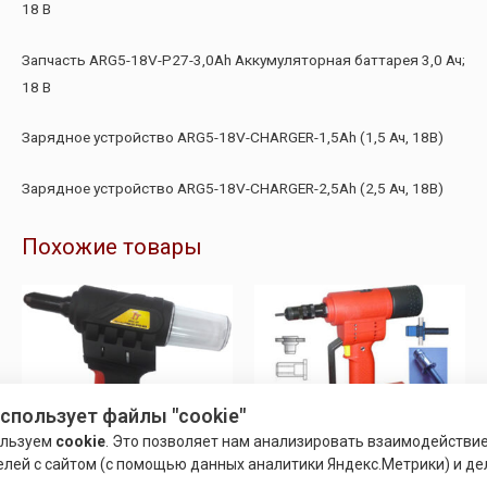
18 В
Запчасть ARG5-18V-P27-3,0Ah Аккумуляторная баттарея 3,0 Ач;
18 В
Зарядное устройство ARG5-18V-CHARGER-1,5Ah (1,5 Ач, 18В)
Зарядное устройство ARG5-18V-CHARGER-2,5Ah (2,5 Ач, 18В)
Похожие товары
использует файлы "cookie"
ользуем
cookie
. Это позволяет нам анализировать взаимодействи
елей с сайтом (с помощью данных аналитики Яндекс.Метрики) и де