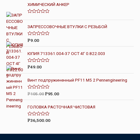
ХИМИЧЕСКИЙ АНКЕР
О
ц
е
ЗАПРЕССОВОЧНЫЕ ВТУЛКИ С РЕЗЬБОЙ
н
к
а
О
9.00
Р
0
ц
и
е
з
н
ЮПИЯ 713361.004-37 ОСТ 4Г 0.822.003
5
к
а
0
О
49.00
Р
и
ц
з
е
5
н
Винт подпружиненный PF11 M5 2 Pennengineering
к
а
0
О
105.00
95.00
Р
Р
и
ц
з
е
5
н
ГОЛОВКА РАСТОЧНАЯ ЧИСТОВАЯ
к
а
0
О
36,500.00
Р
и
ц
з
е
5
н
к