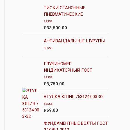
ТИСКИ СТАНОЧНЫЕ
ПНЕВМАТИЧЕСКИЕ
О
33,500.00
Р
ц
е
н
АНТИВАНДАЛЬНЫЕ ШУРУПЫ
к
а
0
О
и
ц
з
е
ГЛУБИНОМЕР
5
н
ИНДИКАТОРНЫЙ ГОСТ
к
а
0
О
3,750.00
Р
и
ц
з
е
5
н
ВТУЛКА ЮПИЯ.753124.003-32
к
а
0
О
69.00
Р
и
ц
з
е
5
н
ФУНДАМЕНТНЫЕ БОЛТЫ ГОСТ
к
24379.1 2012