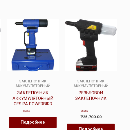
ЗАКЛЕПОЧНИК
ЗАКЛЕПОЧНИК
АККУМУЛЯТОРНЫЙ
АККУМУЛЯТОРНЫЙ
ЗАКЛЕПОЧНИК
РЕЗЬБОВОЙ
АККУМУЛЯТОРНЫЙ
ЗАКЛЕПОЧНИК
GESIPA POWERBIRD
Оценка
Оценка
25,700.00
Р
0
0
Подробнее
из
из
5
5
Подробнее