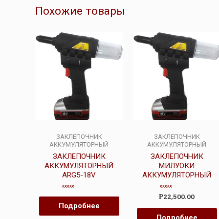
Похожие товары
ЗАКЛЕПОЧНИК
ЗАКЛЕПОЧНИК
АККУМУЛЯТОРНЫЙ
АККУМУЛЯТОРНЫЙ
ЗАКЛЕПОЧНИК
ЗАКЛЕПОЧНИК
АККУМУЛЯТОРНЫЙ
МИЛУОКИ
ARG5-18V
АККУМУЛЯТОРНЫЙ
Оценка
Оценка
22,500.00
Р
0
0
Подробнее
из
из
5
5
Подробнее