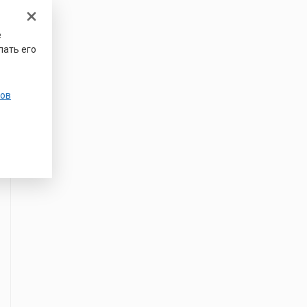
е
лать его
ов