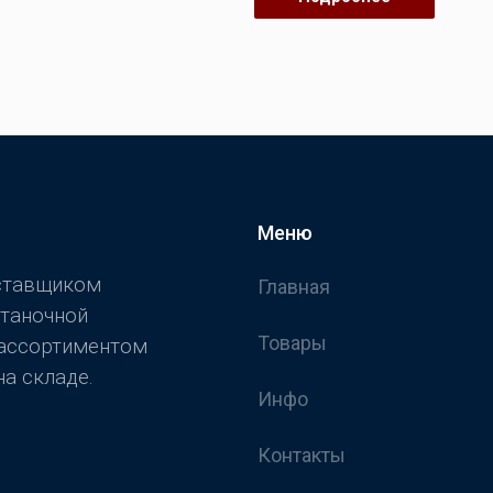
Меню
оставщиком
Главная
станочной
Товары
 ассортиментом
а складе.
Инфо
Контакты