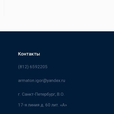
Контакты
(812) 6592205
armaton.igor@yandex.ru
г. Санкт-Петербург, В.О.
17-я линия д. 60 лит. «А»