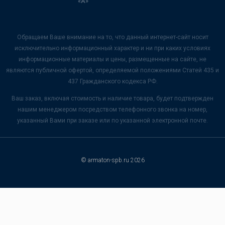
«А»
Обращаем Ваше внимание на то, что данный интернет-сайт носит
исключительно информационный характер и ни при каких условиях
информационные материалы и цены, размещенные на сайте, не
являются публичной офертой, определяемой положениями Статей 435 и
437 Гражданского кодекса РФ.
Ваш заказ, включая стоимость и наличие товара, будет подтвержден
нашим менеджером посредством телефонного звонка на номер,
указанный Вами при заказе или по указанной электронной почте.
© armaton-spb.ru 2026