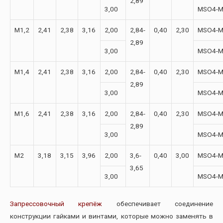
2,89
3,00
MSO4-M
М1,2
2,41
2,38
3,16
2,00
2,84-
0,40
2,30
MSO4-M
2,89
3,00
MSO4-M
М1,4
2,41
2,38
3,16
2,00
2,84-
0,40
2,30
MSO4-M
2,89
3,00
MSO4-M
М1,6
2,41
2,38
3,16
2,00
2,84-
0,40
2,30
MSO4-M
2,89
3,00
MSO4-M
М2
3,18
3,15
3,96
2,00
3,6-
0,40
3,00
MSO4-M
3,65
3,00
MSO4-M
Запрессовочный крепёж
обеспечивает соединение
конструкции гайками и винтами, которые можно заменять в