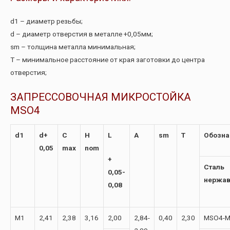
d1 – диаметр резьбы;
d – диаметр отверстия в металле +0,05мм;
sm – толщина металла минимальная;
T – минимальное расстояние от края заготовки до центра
отверстия;
ЗАПРЕССОВОЧНАЯ МИКРОСТОЙКА
MSO4
d1
d+
C
H
L
A
sm
T
Обозна
0,05
max
nom
+
Сталь
0,05-
нержа
0,08
М1
2,41
2,38
3,16
2,00
2,84-
0,40
2,30
MSO4-M