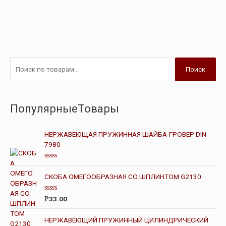
Поиск
ПопулярныеТовары
НЕРЖАВЕЮЩАЯ ПРУЖИННАЯ ШАЙБА-ГРОВЕР DIN
7980
О
ц
СКОБА ОМЕГООБРАЗНАЯ СО ШПЛИНТОМ G2130
е
н
к
О
а
33.00
Р
ц
0
е
и
н
з
НЕРЖАВЕЮЩИЙ ПРУЖИННЫЙ ЦИЛИНДРИЧЕСКИЙ
к
5