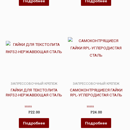
Подробнее
Подробнее
ЗАПРЕССОВОЧНЫЙ КРЕПЕЖ
ЗАПРЕССОВОЧНЫЙ КРЕПЕЖ
ГАЙКИ ДЛЯ ТЕКСТОЛИТА
САМОКОНТРЯЩИЕСЯ ГАЙКИ
RKFS2-НЕРЖАВЕЮЩАЯ СТАЛЬ
RPL-УГЛЕРОДИСТАЯ СТАЛЬ
Оценка
Оценка
Р
22.00
Р
24.00
0
0
из
из
5
5
Подробнее
Подробнее