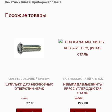
печатных плат и приборостроения.
Похожие товары
ЗАПРЕССОВОЧНЫЙ КРЕПЕЖ
ЗАПРЕССОВОЧНЫЙ КРЕПЕЖ
ШПИЛЬКИ ДЛЯ НЕСКВОЗНЫХ
НЕВЫПАДАЕМЫЕ ВИНТЫ
ОТВЕРСТИЙ НЕРЖ
RPFC2-УГЛЕРОДИСТАЯ
СТАЛЬ
Оценка
Оценка
Р
27.00
Р
22.00
0
5.00
из
из 5
5