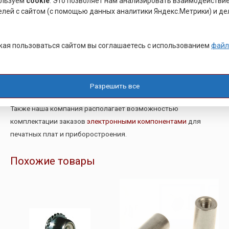
ользуем
cookie
. Это позволяет нам анализировать взаимодействи
том числе в условиях эксплуатации.
елей с сайтом (с помощью данных аналитики Яндекс.Метрики) и де
Запрессовочный крепеж
в наличии
на складе в Санкт-
ая пользоваться сайтом вы соглашаетесь с использованием
файл
Петербурге,
цена
от 19 ₽
при оптовом заказе
,
возможна
доставка
по всей территории
РФ. Гарантия качества от производителя и
оперативная
отгрузка.
Разрешить все
Также наша компания располагает возможностью
комплектации заказов
электронными компонентами
для
печатных плат и приборостроения.
Похожие товары