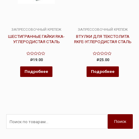
ЗАПРЕССОВОЧНЫЙ КРЕПЕЖ
ЗАПРЕССОВОЧНЫЙ КРЕПЕЖ
ШЕСТИГРАННЫЕ ГАЙКИ RKA-
ВТУЛКИ ДЛЯ ТЕКСТОЛИТА
УГЛЕРОДИСТАЯ СТАЛЬ
RKFE-УГЛЕРОДИСТАЯ СТАЛЬ
Оценка
Оценка
19.00
25.00
Р
Р
0
0
из
из
5
5
Подробнее
Подробнее
Поиск