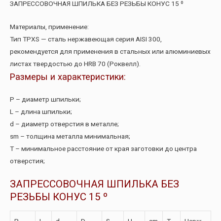
ЗАПРЕССОВОЧНАЯ ШПИЛЬКА БЕЗ РЕЗЬБЫ КОНУС 15 º
Материалы, применение:
Тип TPXS — сталь нержавеющая серия AISI 300,
рекомендуется для применения в стальных или алюминиевых
листах твердостью до HRB 70 (Роквелл).
Размеры и характеристики:
P – диаметр шпильки;
L – длина шпильки;
d – диаметр отверстия в металле;
sm – толщина металла минимальная;
T – минимальное расстояние от края заготовки до центра
отверстия;
ЗАПРЕССОВОЧНАЯ ШПИЛЬКА БЕЗ
РЕЗЬБЫ КОНУС 15 º
P
L
d
D
S
H
sm
T
Нерж.