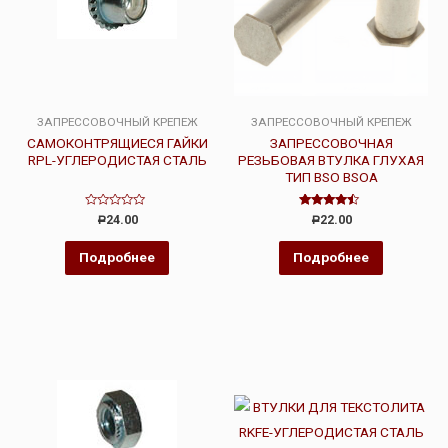
ЗАПРЕССОВОЧНЫЙ КРЕПЕЖ
ЗАПРЕССОВОЧНЫЙ КРЕПЕЖ
САМОКОНТРЯЩИЕСЯ ГАЙКИ
ЗАПРЕССОВОЧНАЯ
RPL-УГЛЕРОДИСТАЯ СТАЛЬ
РЕЗЬБОВАЯ ВТУЛКА ГЛУХАЯ
ТИП BSO BSOA
Оценка
Оценка
24.00
22.00
Р
Р
0
4.25
из
из 5
5
Подробнее
Подробнее