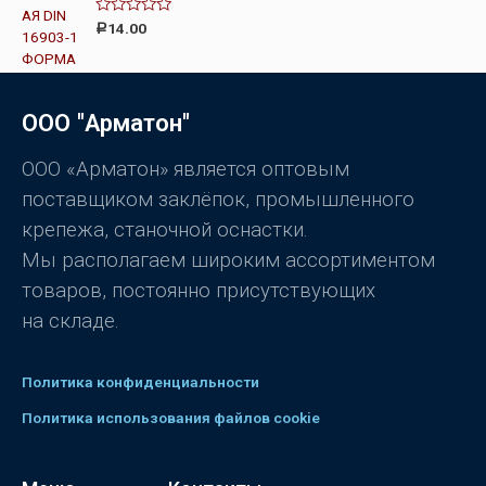
а
0
О
14.00
Р
и
ц
з
е
5
н
к
а
0
ООО "Арматон"
и
з
5
ООО «Арматон» является оптовым
поставщиком заклёпок, промышленного
крепежа, станочной оснастки.
Мы располагаем широким ассортиментом
товаров, постоянно присутствующих
на складе.
Политика конфиденциальности
Политика использования файлов cookie