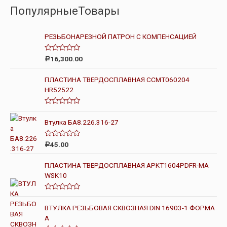
ПопулярныеТовары
РЕЗЬБОНАРЕЗНОЙ ПАТРОН С КОМПЕНСАЦИЕЙ
О
16,300.00
Р
ц
е
н
ПЛАСТИНА ТВЕРДОСПЛАВНАЯ CCMT060204
к
HR52522
а
0
и
з
О
5
ц
Втулка БА8.226.316-27
е
н
к
О
а
45.00
Р
ц
0
е
и
н
з
ПЛАСТИНА ТВЕРДОСПЛАВНАЯ APKT1604PDFR-MA
к
5
WSK10
а
0
и
з
О
5
ц
ВТУЛКА РЕЗЬБОВАЯ СКВОЗНАЯ DIN 16903-1 ФОРМА
е
н
А
к