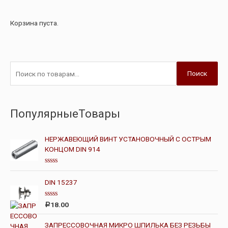
Корзина пуста.
Поиск
ПопулярныеТовары
НЕРЖАВЕЮЩИЙ ВИНТ УСТАНОВОЧНЫЙ С ОСТРЫМ
КОНЦОМ DIN 914
О
ц
DIN 15237
е
н
к
О
а
18.00
Р
ц
0
е
и
н
з
ЗАПРЕССОВОЧНАЯ МИКРО ШПИЛЬКА БЕЗ РЕЗЬБЫ