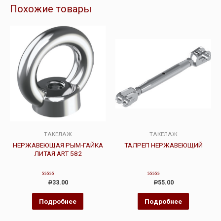
Похожие товары
ТАКЕЛАЖ
ТАКЕЛАЖ
НЕРЖАВЕЮЩАЯ РЫМ-ГАЙКА
ТАЛРЕП НЕРЖАВЕЮЩИЙ
ЛИТАЯ ART 582
Оценка
Оценка
33.00
55.00
Р
Р
0
0
из
из
5
5
Подробнее
Подробнее