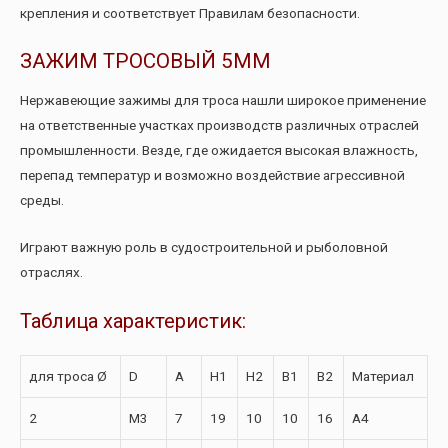
крепления и соответствует Правилам безопасности.
ЗАЖИМ ТРОСОВЫЙ 5ММ
Нержавеющие зажимы для троса нашли широкое применение
на ответственные участках производств различных отраслей
промышленности. Везде, где ожидается высокая влажность,
перепад температур и возможно воздействие агрессивной
среды.
Играют важную роль в судостроительной и рыболовной
отраслях.
Таблица характеристик:
для троса Ø
D
A
H1
H2
B1
B2
Материал
2
M3
7
19
10
10
16
A4