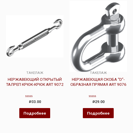
ТАКЕЛАЖ
ТАКЕЛАЖ
НЕРЖАВЕЮЩИЙ ОТКРЫТЫЙ
НЕРЖАВЕЮЩАЯ СКОБА “D”-
ТАЛРЕП КРЮК-КРЮК ART 9072
ОБРАЗНАЯ ПРЯМАЯ ART 9076
Оценка
Оценка
33.00
29.00
Р
Р
0
0
из
из
5
5
Подробнее
Подробнее