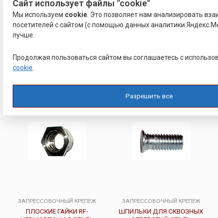
Сайт использует файлы "cookie"
ШПИЛЬКИ ДЛЯ НЕСКВОЗНЫХ
ШЕСТИГРАННЫЕ ГАЙКИ RKAX-
Мы используем
cookie
. Это позволяет нам анализировать вз
ОТВЕРСТИЙ НЕРЖ
НЕРЖАВЕЮЩАЯ СТАЛЬ
посетителей с сайтом (с помощью данных аналитики Яндекс.Ме
лучше.
Оценка
Оценка
27.00
22.00
Р
Р
0
0
из
из
Продолжая пользоваться сайтом вы соглашаетесь с использ
5
5
Подробнее
Подробнее
cookie
.
Разрешить все
ЗАПРЕССОВОЧНЫЙ КРЕПЕЖ
ЗАПРЕССОВОЧНЫЙ КРЕПЕЖ
ПЛОСКИЕ ГАЙКИ RF-
ШПИЛЬКИ ДЛЯ СКВОЗНЫХ