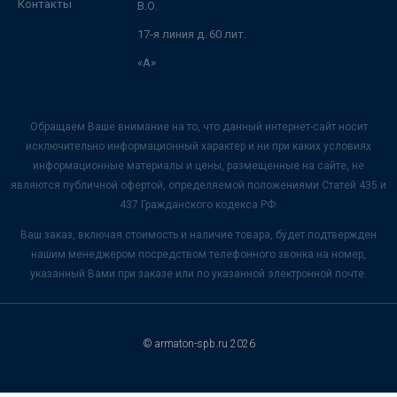
Контакты
В.О.
17-я линия д. 60 лит.
«А»
Обращаем Ваше внимание на то, что данный интернет-сайт носит
исключительно информационный характер и ни при каких условиях
информационные материалы и цены, размещенные на сайте, не
являются публичной офертой, определяемой положениями Статей 435 и
437 Гражданского кодекса РФ.
Ваш заказ, включая стоимость и наличие товара, будет подтвержден
нашим менеджером посредством телефонного звонка на номер,
указанный Вами при заказе или по указанной электронной почте.
© armaton-spb.ru 2026