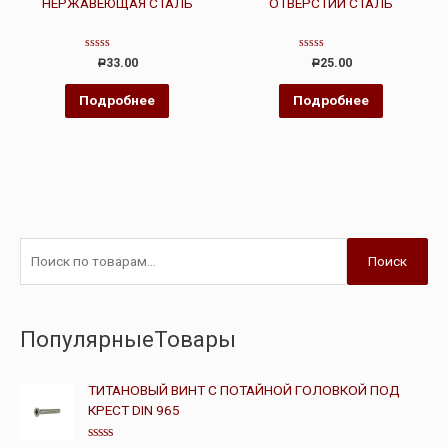
НЕРЖАВЕЮЩАЯ СТАЛЬ
ОТВЕРСТИЙ СТАЛЬ
Оценка
Оценка
33.00
25.00
Р
Р
0
0
из
из
5
5
Подробнее
Подробнее
Поиск
ПопулярныеТовары
ТИТАНОВЫЙ ВИНТ С ПОТАЙНОЙ ГОЛОВКОЙ ПОД
КРЕСТ DIN 965