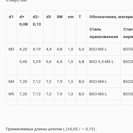
d1
d+
d2-
d3
SW
sm
T
Обозначение, матери
0,08
0,13
Сталь
Стал
оцинкованная
нер
М3
4,20
4,19
4,4
4,8
1,0
6,0
BSO-M3-L
BSOS
5,40
5,39
5,6
6,4
1,0
6,8
BSO-3,5-M3-L
BSOS
М4
7,20
7,12
7,3
7,9
1,3
8,0
BSO-M4-L
BSOS
М5
7,20
7,12
7,3
7,9
1,3
8,0
BSO-M5-L
BSOS
Применяемые длины шпилек L (+0,05 / — 0,13) :