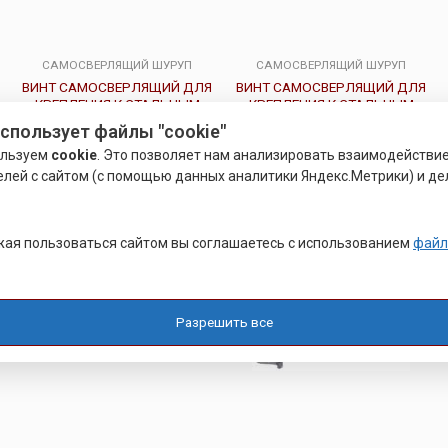
САМОСВЕРЛЯЩИЙ ШУРУП
САМОСВЕРЛЯЩИЙ ШУРУП
ВИНТ САМОСВЕРЛЯЩИЙ ДЛЯ
ВИНТ САМОСВЕРЛЯЩИЙ ДЛЯ
КРЕПЛЕНИЯ К СТАЛЬНЫМ
КРЕПЛЕНИЯ К СТАЛЬНЫМ
ПРОФИЛЯМ
ПРОФИЛЯМ GT 8
использует файлы "cookie"
ользуем
cookie
. Это позволяет нам анализировать взаимодействи
Оценка
Оценка
0
0
елей с сайтом (с помощью данных аналитики Яндекс.Метрики) и де
Подробнее
Подробнее
из
из
5
5
ая пользоваться сайтом вы соглашаетесь с использованием
файл
Разрешить все