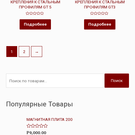
КРЕПЛЕНИЯ К СТАЛЬНЫМ
КРЕПЛЕНИЯ К СТАЛЬНЫМ
ПРОФИЛЯМ GT 5
ПРОФИЛЯМ GT3
Оценка
Оценка
0
0
Подробнее
Подробнее
из
из
5
5
1
2
→
Поиск
Популярные Товары
МАГНИТНАЯ ПЛИТА 200
О
9,000.00
Р