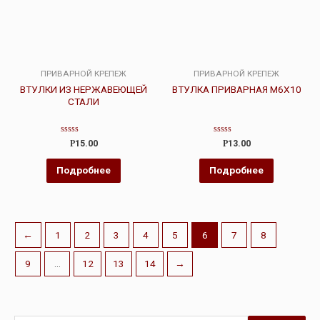
ПРИВАРНОЙ КРЕПЕЖ
ПРИВАРНОЙ КРЕПЕЖ
ВТУЛКИ ИЗ НЕРЖАВЕЮЩЕЙ
ВТУЛКА ПРИВАРНАЯ М6X10
СТАЛИ
Оценка
Оценка
Р
15.00
Р
13.00
0
0
из
из
5
5
Подробнее
Подробнее
←
1
2
3
4
5
6
7
8
9
…
12
13
14
→