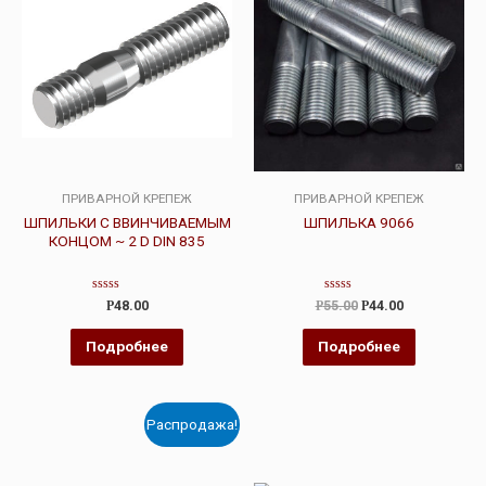
ПРИВАРНОЙ КРЕПЕЖ
ПРИВАРНОЙ КРЕПЕЖ
ШПИЛЬКИ С ВВИНЧИВАЕМЫМ
ШПИЛЬКА 9066
КОНЦОМ ~ 2 D DIN 835
Оценка
Оценка
Р
48.00
Р
55.00
Р
44.00
0
0
из
из
5
5
Подробнее
Подробнее
Распродажа!