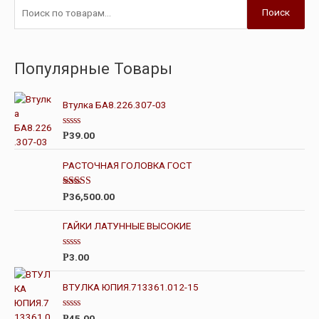
Поиск
Популярные Товары
Втулка БА8.226.307-03
О
39.00
Р
ц
е
н
РАСТОЧНАЯ ГОЛОВКА ГОСТ
к
а
0
Оценка
36,500.00
Р
и
4.00
из 5
з
5
ГАЙКИ ЛАТУННЫЕ ВЫСОКИЕ
О
3.00
Р
ц
е
н
ВТУЛКА ЮПИЯ.713361.012-15
к
а
0
О
45.00
Р