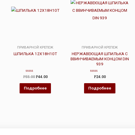
ПРИВАРНОЙ КРЕПЕЖ
ПРИВАРНОЙ КРЕПЕЖ
ШПИЛЬКА 12Х18Н10Т
НЕРЖАВЕЮЩАЯ ШПИЛЬКА С
ВВИНЧИВАЕМЫМ КОНЦОМ DIN
939
Оценка
Оценка
Р
55.00
Р
44.00
Р
24.00
0
0
из
из
5
5
Подробнее
Подробнее