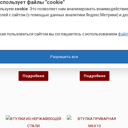
использует файлы "cookie"
ользуем
cookie
. Это позволяет нам анализировать взаимодействи
елей с сайтом (с помощью данных аналитики Яндекс.Метрики) и де
ая пользоваться сайтом вы соглашаетесь с использованием
файл
ПРИВАРНОЙ КРЕПЕЖ
ПРИВАРНОЙ КРЕПЕЖ
ВТУЛКА ПРИВАРНАЯ М3
ВТУЛКА РЕЗЬБОВАЯ М6
Разрешить все
Оценка
Оценка
Р
16.00
Р
15.00
0
0
из
из
5
5
Подробнее
Подробнее