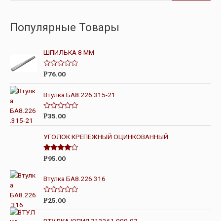
Популярные Товары
ШПИЛЬКА 8 ММ
О
76.00
Р
ц
е
н
Втулка БА8.226.315-21
к
а
0
О
35.00
Р
и
ц
з
е
5
н
УГОЛОК КРЕПЕЖНЫЙ ОЦИНКОВАННЫЙ
к
а
0
Оценка
95.00
Р
и
4.00
из 5
з
5
Втулка БА8.226.316
О
25.00
Р
ц
е
н
ВТУЛКА ЮПИЯ.713361.009-07