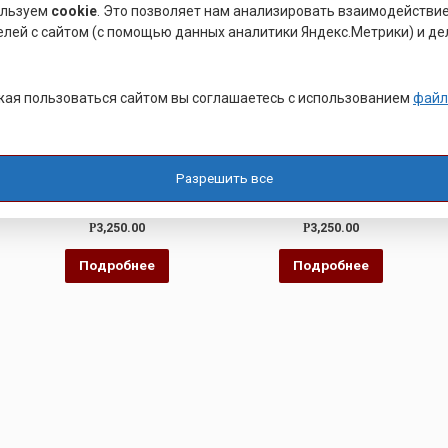
ользуем
cookie
. Это позволяет нам анализировать взаимодействи
елей с сайтом (с помощью данных аналитики Яндекс.Метрики) и де
ая пользоваться сайтом вы соглашаетесь с использованием
файл
ТОКАРНЫЕ ЦЕНТРЫ
ТОКАРНЫЕ ЦЕНТРЫ
ЦЕНТР СТАНОЧНЫЙ
ЦЕНТР УПОРНЫЙ 6
УПОРНЫЙ
Разрешить все
Оценка
Оценка
Р
3,250.00
Р
3,250.00
0
0
из
из
5
5
Подробнее
Подробнее