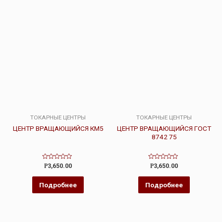
ТОКАРНЫЕ ЦЕНТРЫ
ТОКАРНЫЕ ЦЕНТРЫ
ЦЕНТР ВРАЩАЮЩИЙСЯ КМ5
ЦЕНТР ВРАЩАЮЩИЙСЯ ГОСТ
8742 75
Оценка
Оценка
Р
3,650.00
Р
3,650.00
0
0
из
из
5
5
Подробнее
Подробнее