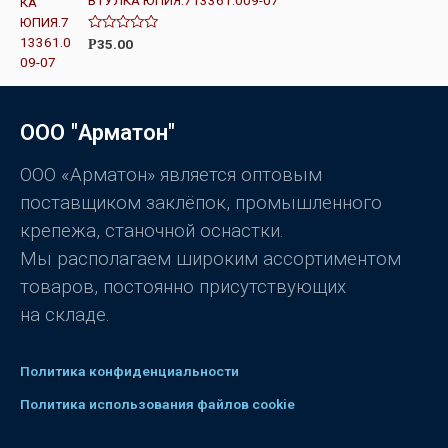
к
а
0
О
35.00
Р
и
ц
з
е
5
н
к
а
0
ООО "Арматон"
и
з
5
ООО «Арматон» является оптовым
поставщиком заклёпок, промышленного
крепежа, станочной оснастки.
Мы располагаем широким ассортиментом
товаров, постоянно присутствующих
на складе.
Политика конфиденциальности
Политика использования файлов cookie