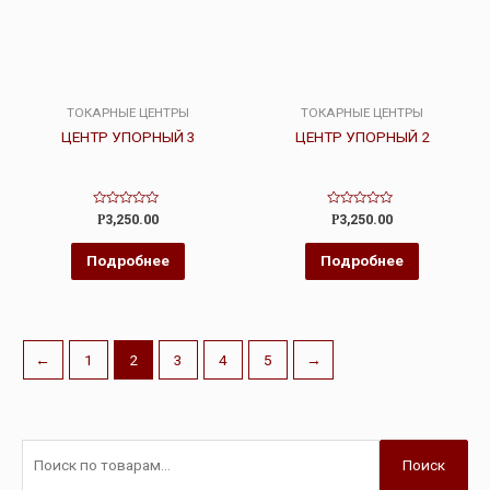
ТОКАРНЫЕ ЦЕНТРЫ
ТОКАРНЫЕ ЦЕНТРЫ
ЦЕНТР УПОРНЫЙ 3
ЦЕНТР УПОРНЫЙ 2
Оценка
Оценка
Р
3,250.00
Р
3,250.00
0
0
из
из
5
5
Подробнее
Подробнее
←
1
2
3
4
5
→
Поиск