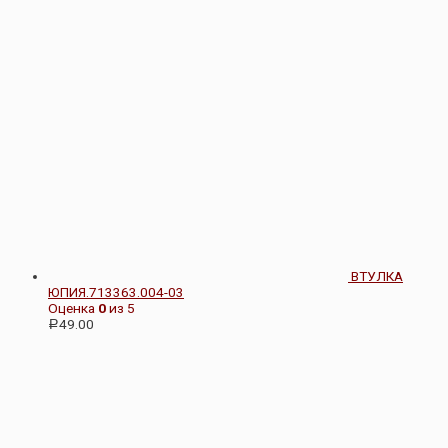
ВТУЛКА
ЮПИЯ.713363.004-03
Оценка
0
из 5
49.00
Р