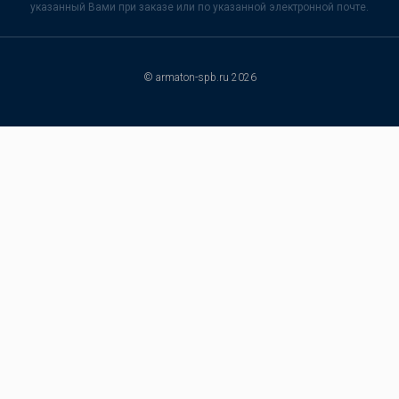
указанный Вами при заказе или по указанной электронной почте.
© armaton-spb.ru 2026