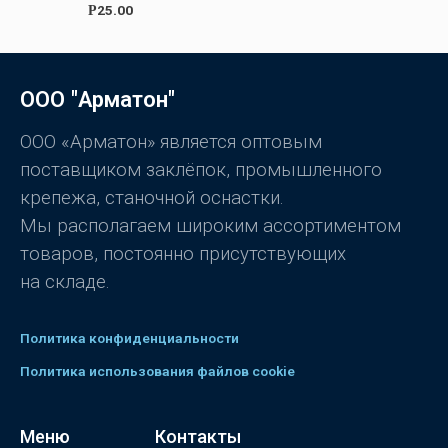
0
О
25.00
Р
и
ц
з
е
5
н
к
а
0
ООО "Арматон"
и
з
5
ООО «Арматон» является оптовым
поставщиком заклёпок, промышленного
крепежа, станочной оснастки.
Мы располагаем широким ассортиментом
товаров, постоянно присутствующих
на складе.
Политика конфиденциальности
Политика использования файлов cookie
Меню
Контакты