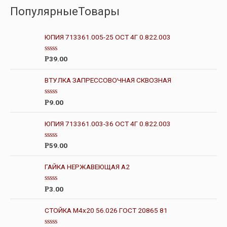
ПопулярныеТовары
ЮПИЯ 713361.005-25 ОСТ 4Г 0.822.003
О
39.00
Р
ц
е
н
ВТУЛКА ЗАПРЕССОВОЧНАЯ СКВОЗНАЯ
к
а
0
О
9.00
Р
и
ц
з
е
5
н
ЮПИЯ 713361.003-36 ОСТ 4Г 0.822.003
к
а
0
О
59.00
Р
и
ц
з
е
5
н
ГАЙКА НЕРЖАВЕЮЩАЯ А2
к
а
0
О
3.00
Р
и
ц
з
е
5
н
СТОЙКА М4х20 56.026 ГОСТ 20865 81
к
а