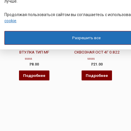
лучше.
Продолжая пользоваться сайтом вы соглашаетесь с использов
cookie
.
ВТУЛКА РАЗВАЛЬЦОВОЧНАЯ
ВТУЛКА РАЗВАЛЬЦОВОЧНАЯ
Разрешить все
РАЗВАЛЬЦОВОЧНАЯ
РАЗВАЛЬЦОВОЧНАЯ
РЕЗЬБОВАЯ МИНИАТЮРНАЯ
РЕЗЬБОВАЯ ВТУЛКА
ВТУЛКА ТИП MF
СКВОЗНАЯ ОСТ 4Г 0.822
Оценка
Оценка
Р
8.00
Р
21.00
0
0
из
из
5
5
Подробнее
Подробнее