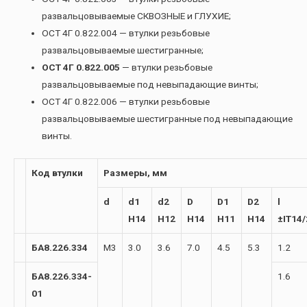
развальцовываемые СКВОЗНЫЕ и ГЛУХИЕ;
ОСТ 4Г 0.822.004 — втулки резьбовые
развальцовываемые шестигранные;
ОСТ 4Г 0.822.005
— втулки резьбовые
развальцовываемые под невыпадающие винты;
ОСТ 4Г 0.822.006 — втулки резьбовые
развальцовываемые шестигранные под невыпадающие
винты.
Код втулки
Размеры, мм
d
d1
d2
D
D1
D2
l
H14
H12
H14
H11
H14
±IT14/
БА8.226.334
М3
3.0
3.6
7.0
4.5
5.3
1.2
БА8.226.334-
1.6
01