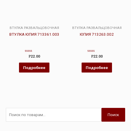
ВТУЛКА РАЗВАЛЬЦОВОЧНАЯ
ВТУЛКА РАЗВАЛЬЦОВОЧНАЯ
ВТУЛКА ЮПИЯ 713361.003
ЮПИЯ 713263.002
Оценка
Оценка
Р
22.00
Р
22.00
0
0
из
из
5
5
Подробнее
Подробнее
Поиск