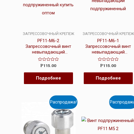
ЗАПРЕССОВОЧНЫЙ КРЕПЕЖ
ЗАПРЕССОВОЧНЫЙ КРЕПЕЖ
PF11-M6-2
PF11-M6-1
Запрессовочный винт
Запрессовочный винт
невыпадающий
невыпадающий
подпружиненный
подпружиненный
Оценка
Оценка
115.00
115.00
Р
Р
0
0
из
из
5
5
Подробнее
Подробнее
Распродажа!
Распродаж