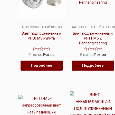
ЗАПРЕССОВОЧНЫЙ КРЕПЕЖ
ЗАПРЕССОВОЧНЫЙ КРЕПЕЖ
Винт подпружиненный
Винт подпружиненный
PF50 M3 купить
PF11 M5 2
Pennengineering
Оценка
Оценка
105.00
95.00
105.00
95.00
Р
Р
Р
Р
0
0
из
из
5
5
Подробнее
Подробнее