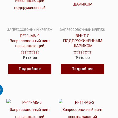
ЗАПРЕССОВОЧНЫЙ КРЕПЕЖ
ЗАПРЕССОВОЧНЫЙ КРЕПЕЖ
PF11-M6-0
ВИНТ С
Запрессовочный винт
ПОДПРУЖИНЕННЫМ
невыпадающий
ШАРИКОМ
подпружиненный
Оценка
Оценка
115.00
110.00
Р
Р
0
0
из
из
5
5
Подробнее
Подробнее
а!