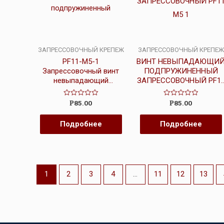
ЗАПРЕССОВОЧНЫЙ КРЕПЕЖ
ЗАПРЕССОВОЧНЫЙ КРЕПЕЖ
PF11-M5-1
ВИНТ НЕВЫПАДАЮЩИ
Запрессовочный винт
ПОДПРУЖИНЕННЫЙ
невыпадающий
ЗАПРЕССОВОЧНЫЙ PF1
подпружиненный
M5 1
Оценка
Оценка
85.00
85.00
Р
Р
0
0
из
из
5
5
Подробнее
Подробнее
1
2
3
4
…
11
12
13