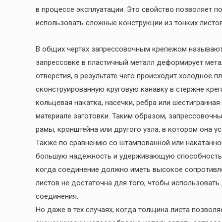
в процессе эксплуатации. Это свойство позволяет п
использовать сложные конструкции из тонких листов,
В общих чертах запрессовочным крепежом называют 
запрессовке в пластичный металл деформирует мета
отверстия, в результате чего происходит холодное п
сконструированную круговую канавку в стержне креп
кольцевая накатка, насечки, ребра или шестигранна
материале заготовки. Таким образом, запрессовочн
рамы, кронштейна или другого узла, в котором она у
Также по сравнению со штампованной или накатанн
большую надежность и удерживающую способность. В
когда соединение должно иметь высокое сопротивле
листов не достаточна для того, чтобы использовать
соединения.
Но даже в тех случаях, когда толщина листа позвол