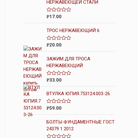
НЕРЖАВЕЮЩЕЙ СТАЛИ
17.00
О
Р
ц
е
ТРОС НЕРЖАВЕЮЩИЙ 6
н
к
а
0
20.00
О
Р
и
ц
з
е
5
ЗАЖИМ ДЛЯ ТРОСА
н
к
НЕРЖАВЕЮЩИЙ
а
0
и
33.00
О
Р
з
ц
5
е
ВТУЛКА ЮПИЯ.753124.003-26
н
к
а
0
59.00
О
Р
и
ц
з
е
5
БОЛТЫ ФУНДАМЕНТНЫЕ ГОСТ
н
к
24379 1 2012
а
0