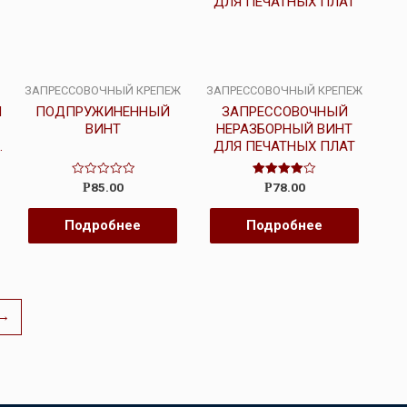
ЗАПРЕССОВОЧНЫЙ КРЕПЕЖ
ЗАПРЕССОВОЧНЫЙ КРЕПЕЖ
Й
ПОДПРУЖИНЕННЫЙ
ЗАПРЕССОВОЧНЫЙ
ВИНТ
НЕРАЗБОРНЫЙ ВИНТ
1
ДЛЯ ПЕЧАТНЫХ ПЛАТ
Оценка
Оценка
85.00
78.00
Р
Р
0
4.00
из
из 5
5
Подробнее
Подробнее
→