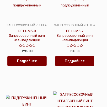
ЗАПРЕССОВОЧНЫЙ КРЕПЕЖ
ЗАПРЕССОВОЧНЫЙ КРЕПЕЖ
PF11-M5-0
PF11-M5-2
Запрессовочный винт
Запрессовочный винт
невыпадающий
невыпадающий
подпружиненный
подпружиненный
Оценка
Оценка
95.00
85.00
Р
Р
0
0
из
из
5
5
Подробнее
Подробнее