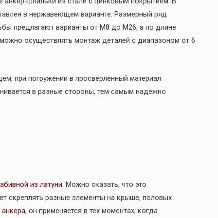
е анкер-шпильки из стали с цинковым покрытием. В
тавлен в нержавеющем варианте. Размерный ряд
ьбы предлагают варианты от М8 до М26, а по длине
в можно осуществлять монтаж деталей с диапазоном от 6
ем, при погружении в просверленный материал
линивается в разные стороны, тем самым надёжно
абивной из латуни
. Можно сказать, что это
ет скреплять разные элементы на крыше, половых
 анкера
, он применяется в тех моментах, когда