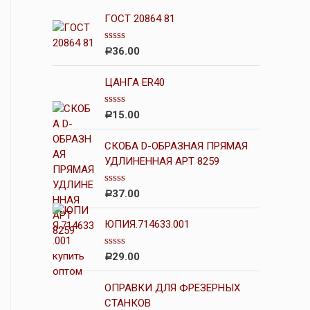
ГОСТ 20864 81
О
36.00
Р
ц
е
н
ЦАНГА ER40
к
а
0
О
15.00
Р
и
ц
з
е
5
н
СКОБА D-ОБРАЗНАЯ ПРЯМАЯ
к
УДЛИНЕННАЯ АРТ 8259
а
0
и
О
37.00
Р
з
ц
5
е
н
ЮПИЯ.714633.001
к
а
0
О
29.00
Р
и
ц
з
е
5
н
ОПРАВКИ ДЛЯ ФРЕЗЕРНЫХ
к
СТАНКОВ
а