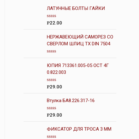
ЛАТУННЫЕ БОЛТЫ ГАЙКИ
О
22.00
Р
ц
е
н
НЕРЖАВЕЮЩИЙ САМОРЕЗ СО
к
СВЕРЛОМ ШЛИЦ ТХ DIN 7504
а
0
и
О
з
ц
5
ЮПИЯ 713361.005-05 ОСТ 4Г
е
н
0.822.003
к
а
0
О
29.00
Р
и
ц
з
е
5
н
Втулка БА8.226.317-16
к
а
0
О
29.00
Р
и
ц
з
е
5
н
ФИКСАТОР ДЛЯ ТРОСА 3 ММ
к
а