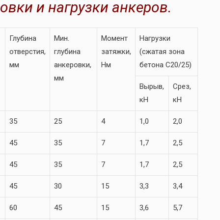
овки и нагрузки анкеров.
Глубина
Мин.
Момент
Нагрузки
отверстия,
глубина
затяжки,
(сжатая зона
мм
анкеровки,
Нм
бетона С20/25)
мм
Вырыв,
Срез,
кН
кН
35
25
4
1,0
2,0
45
35
7
1,7
2,5
45
35
7
1,7
2,5
45
30
15
3,3
3,4
60
45
15
3,6
5,7