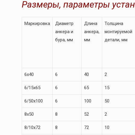
Размеры, параметры устан
Маркировка
Диаметр
Длина
Толщина
анкера и
анкера,
монтируемой
бура, мм
мм
детали, мм
6х40
6
40
2
6/15х65
6
65
15
6/50х100
6
100
50
8х50
8
52
2
8/10х72
8
72
10