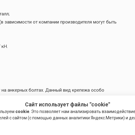
талл;
 (в зависимости от компании производителя могут быть
 кН.
т на анкерных болтах. Данный вид крепежа особо
ьными структурами и каркасами различной
Сайт использует файлы "cookie"
керные болты
являются многофункциональным
ользуем
cookie
. Это позволяет нам анализировать взаимодействи
 работе с бетонным материалом, а также с пенистым
елей с сайтом (с помощью данных аналитики Яндекс.Метрики) и де
 назначения такой крепёж может быть представлен на
метизов для реализации спецмонтажа.