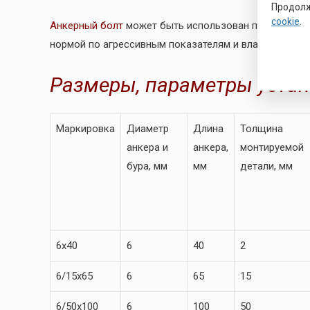
Продолж
cookie
.
Анкерный болт
может быть использован помимо штат
нормой по агрессивным показателям и влажностью.
Размеры, параметры устан
Маркировка
Диаметр
Длина
Толщина
анкера и
анкера,
монтируемой
бура, мм
мм
детали, мм
6х40
6
40
2
6/15х65
6
65
15
6/50х100
6
100
50