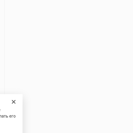
е
лать его