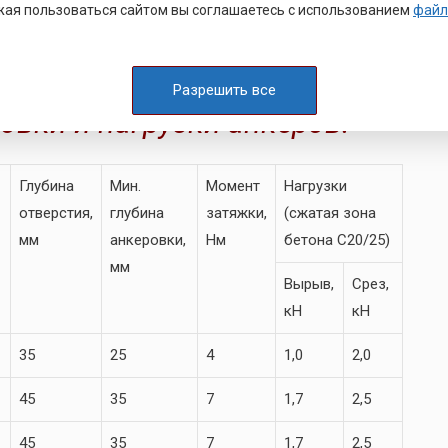
ая пользоваться сайтом вы соглашаетесь с использованием
файл
ных условий также и на объектах с превышенной
Разрешить все
овки и нагрузки анкеров.
Глубина
Мин.
Момент
Нагрузки
отверстия,
глубина
затяжки,
(сжатая зона
мм
анкеровки,
Нм
бетона С20/25)
мм
Вырыв,
Срез,
кН
кН
35
25
4
1,0
2,0
45
35
7
1,7
2,5
45
35
7
1,7
2,5