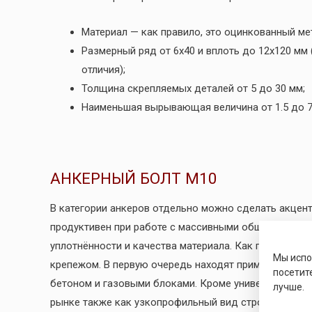
Материал — как правило, это оцинкованный ме
Размерный ряд от 6х40 и вплоть до 12х120 мм
отличия);
Толщина скрепляемых деталей от 5 до 30 мм;
Наименьшая вырывающая величина от 1.5 до 7
АНКЕРНЫЙ БОЛТ М10
В категории анкеров отдельно можно сделать акцен
продуктивен при работе с массивными общестроител
уплотнённости и качества материала. Как правило,
ан
Мы исп
крепежом. В первую очередь находят применение при
посетит
бетоном и газовыми блоками. Кроме универсального
лучше.
рынке также как узкопрофильный вид строительных 