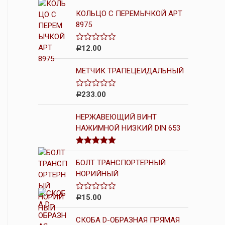
КОЛЬЦО С ПЕРЕМЫЧКОЙ АРТ
8975
12.00
О
Р
ц
е
МЕТЧИК ТРАПЕЦЕИДАЛЬНЫЙ
н
к
а
0
233.00
О
Р
и
ц
з
е
5
НЕРЖАВЕЮЩИЙ ВИНТ
н
к
НАЖИМНОЙ НИЗКИЙ DIN 653
а
0
и
Оценка
5.00
з
из 5
5
БОЛТ ТРАНСПОРТЕРНЫЙ
НОРИЙНЫЙ
15.00
О
Р
ц
е
СКОБА D-ОБРАЗНАЯ ПРЯМАЯ
н