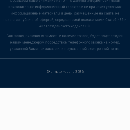
Обращаем Ваше внимание на то, что данный интернет-сайт носит
исключительно информационный характер и ни при каких условиях
информационные материалы и цены, размещенные на сайте, не
являются публичной офертой, определяемой положениями Статей 435 и
437 Гражданского кодекса РФ.
Ваш заказ, включая стоимость и наличие товара, будет подтвержден
нашим менеджером посредством телефонного звонка на номер,
указанный Вами при заказе или по указанной электронной почте.
© armaton-spb.ru 2026