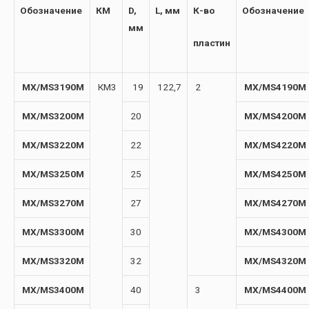
Обозначение
КМ
D,
L, мм
К-во
Обозначение
мм
пластин
MX/MS3190M
КМ3
19
122,7
2
MX/MS4190M
MX/MS3200M
20
MX/MS4200M
MX/MS3220M
22
MX/MS4220M
MX/MS3250M
25
MX/MS4250M
MX/MS3270M
27
MX/MS4270M
MX/MS3300M
30
MX/MS4300M
MX/MS3320M
32
MX/MS4320M
MX/MS3400M
40
3
MX/MS4400M