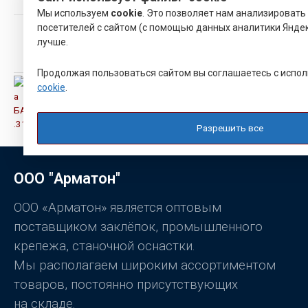
и
Мы используем
cookie
. Это позволяет нам анализироват
з
Оценка
5
3.50
из
посетителей с сайтом (с помощью данных аналитики Яндек
МЕХАНИЧЕСКИЕ ТИСКИ VERTEX
5
лучше.
Оценка
33,000.00
Р
4.00
из 5
Продолжая пользоваться сайтом вы соглашаетесь с испо
cookie
.
Втулка БА8.226.319-36
О
59.00
Р
ц
Разрешить все
е
н
к
а
0
ООО "Арматон"
и
з
5
ООО «Арматон» является оптовым
поставщиком заклёпок, промышленного
крепежа, станочной оснастки.
Мы располагаем широким ассортиментом
товаров, постоянно присутствующих
на складе.