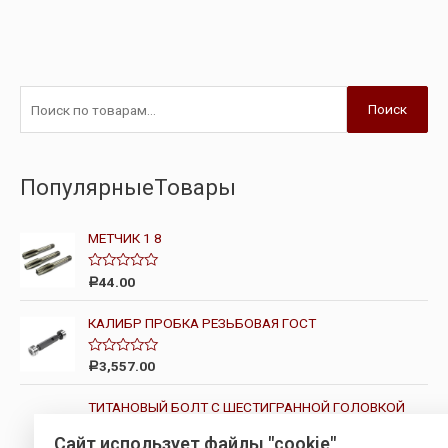
Поиск
ПопулярныеТовары
МЕТЧИК 1 8
О
44.00
Р
ц
е
н
КАЛИБР ПРОБКА РЕЗЬБОВАЯ ГОСТ
к
а
0
О
3,557.00
Р
и
ц
з
е
5
н
ТИТАНОВЫЙ БОЛТ С ШЕСТИГРАННОЙ ГОЛОВКОЙ
к
DIN 931
а
Сайт использует файлы "cookie"
0