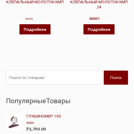
КЛЕПАЛЬНЫЙ МОЛОТОК КМП
КЛЕПАЛЬНЫЙ МОЛОТОК КМП
24
Оценка
Оценка
0
4.67
Подробнее
Подробнее
из
из 5
5
Поиск
ПопулярныеТовары
ГЛУБИНОМЕР 150
О
2,750.00
Р
ц