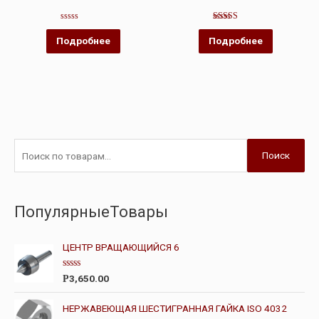
Оценка
Оценка
0
4.00
Подробнее
Подробнее
из
из 5
5
Поиск
ПопулярныеТовары
ЦЕНТР ВРАЩАЮЩИЙСЯ 6
О
3,650.00
Р
ц
е
н
НЕРЖАВЕЮЩАЯ ШЕСТИГРАННАЯ ГАЙКА ISO 4032
к