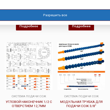
НАКОНЕЧНИК 1-3/4 С
СОЕДИНИТЕЛЬ РЕЗЬБОВОЙ
ПЛОСКИМ РАСТРУБОМ
1/2″ — NPT 1/2″
44,5ММ
Разрешить все
Оценка
Оценка
0
0
Подробнее
Подробнее
из
из
5
5
СИСТЕМА ПОДАЧИ СОЖ
СИСТЕМА ПОДАЧИ СОЖ
УГЛОВОЙ НАКОНЕЧНИК 1/2 С
МОДУЛЬНАЯ ТРУБКА ДЛЯ
ОТВЕРСТИЕМ 12,7ММ
ПОДАЧИ СОЖ 3/8″