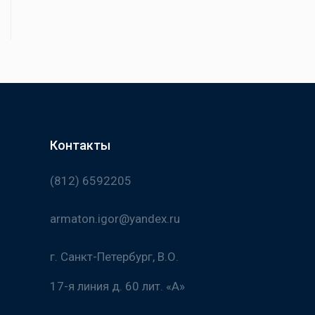
Контакты
(812) 6592205
armaton.igor@yandex.ru
г. Санкт-Петербург, В.О.
17-я линия д. 60 лит. «А»