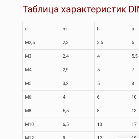
Таблица характеристик DI
d
m
h
s
M2,5
2,3
3.5
5
M3
2,4
4
5,5
M4
2,9
5
7
M5
3,2
5
8
M6
4
6
10
M8
5,5
8
13
M10
6,5
10
17
M12
8
12
19