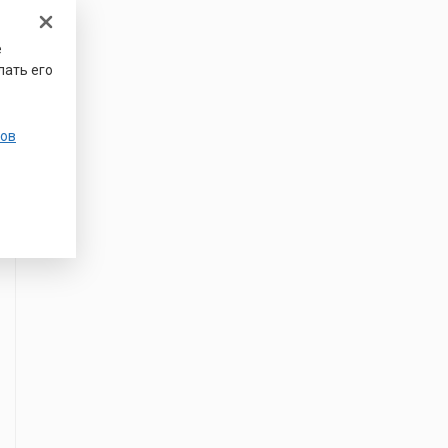
е
лать его
ов