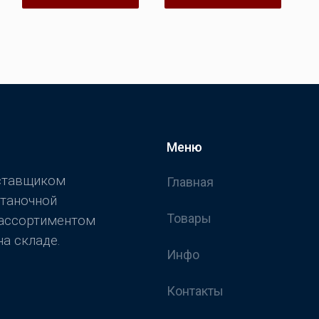
5
Меню
оставщиком
Главная
станочной
Товары
 ассортиментом
а складе.
Инфо
Контакты