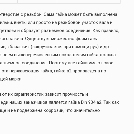
тверстие с резьбой. Сама гайка может быть выполнена
ильки, винты или просто на резьбовой участок вала и
деталей и образует разъемное соединение. Как правило,
ного ключа. Существует множество форм гаек:
ые, «барашки» (закручивается при помощи рук) и др.
По всем вышеперечисленным показателям гайка должна
 разъемное соединение. Поэтому все гайки имеют свое
то эта нержавеющая гайка, гайка а2 произведена по
щей марки.
 от их характеристик зависит прочность и
ди наших заказчиков является гайка Din 934 a2. Так как
ще и не подвержена коррозии, что значительно