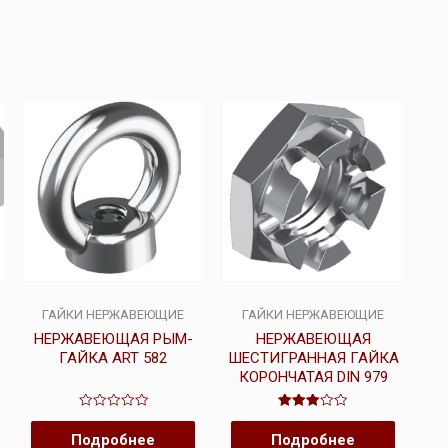
ГАЙКИ НЕРЖАВЕЮЩИЕ
ГАЙКИ НЕРЖАВЕЮЩИЕ
НЕРЖАВЕЮЩАЯ РЫМ-
НЕРЖАВЕЮЩАЯ
ГАЙКА ART 582
ШЕСТИГРАННАЯ ГАЙКА
КОРОНЧАТАЯ DIN 979
Оценка
Оценка
0
3.00
Подробнее
Подробнее
из
из 5