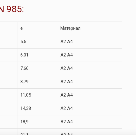
N 985:
e
Материал
5,5
A2 A4
6,01
A2 A4
7,66
A2 A4
8,79
A2 A4
11,05
A2 A4
14,38
A2 A4
18,9
A2 A4
21,1
A2 A4