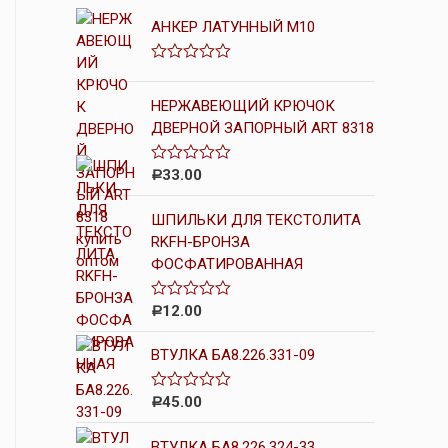
АНКЕР ЛАТУННЫЙ М10
О
ц
е
НЕРЖАВЕЮЩИЙ КРЮЧОК
н
ДВЕРНОЙ ЗАПОРНЫЙ ART 8318
к
а
0
33.00
О
Р
и
ц
з
е
5
ШПИЛЬКИ ДЛЯ ТЕКСТОЛИТА
н
к
RKFH-БРОНЗА
а
ФОСФАТИРОВАННАЯ
0
и
з
5
12.00
О
Р
ц
е
ВТУЛКА БА8.226.331-09
н
к
а
0
45.00
О
Р
и
ц
з
е
5
ВТУЛКА БА8.226.324-33
н