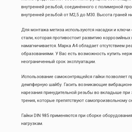
внутренней резьбой, соединённого с полимерной пр
внутренней резьбой от М2,5 до М30. Высота граней ни
Для монтажа метиза используются насадки и ключи 
стали, которая противостоит развитию коррозийных 
намагничивается. Марка А4 обладает отсутствием р
образованиями. У Вас есть возможность купить нер
неограниченный срок эксплуатации.
Использование самоконтрящейся гайки позволяет пр
демпферную шайбу. Гасить возникающие вибрационн
нарезания принудительной резьбы во вкладыше при 
трения, которые препятствуют самопроизвольному с
Гайки DIN 985 применяются при сборке оборудован
нагрузкам.