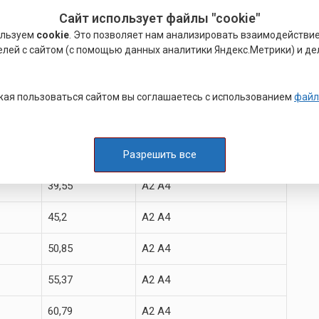
Сайт использует файлы "cookie"
24,49
A2 A4
ользуем
cookie
. Это позволяет нам анализировать взаимодействи
елей с сайтом (с помощью данных аналитики Яндекс.Метрики) и де
26,75
A2 A4
29,56
A2 A4
ая пользоваться сайтом вы соглашаетесь с использованием
файл
32,95
A2 A4
Разрешить все
35,03
A2 A4
39,55
A2 A4
45,2
A2 A4
50,85
A2 A4
55,37
A2 A4
60,79
A2 A4