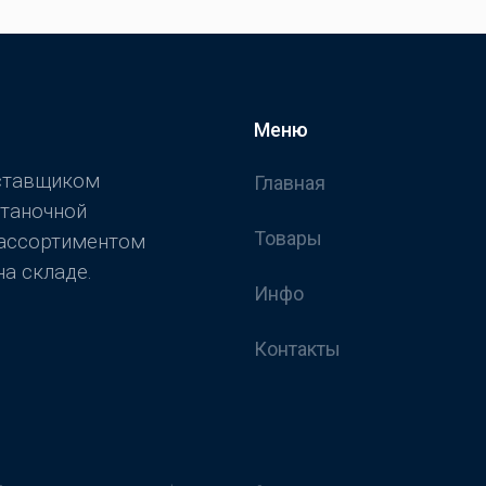
Меню
оставщиком
Главная
станочной
Товары
 ассортиментом
а складе.
Инфо
Контакты