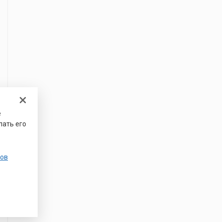
е
лать его
ов