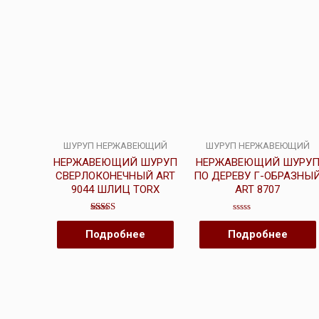
ШУРУП НЕРЖАВЕЮЩИЙ
ШУРУП НЕРЖАВЕЮЩИЙ
НЕРЖАВЕЮЩИЙ ШУРУП
НЕРЖАВЕЮЩИЙ ШУРУ
СВЕРЛОКОНЕЧНЫЙ ART
ПО ДЕРЕВУ Г-ОБРАЗНЫ
9044 ШЛИЦ TORX
ART 8707
Оценка
Оценка
4.50
0
Подробнее
Подробнее
из 5
из
5