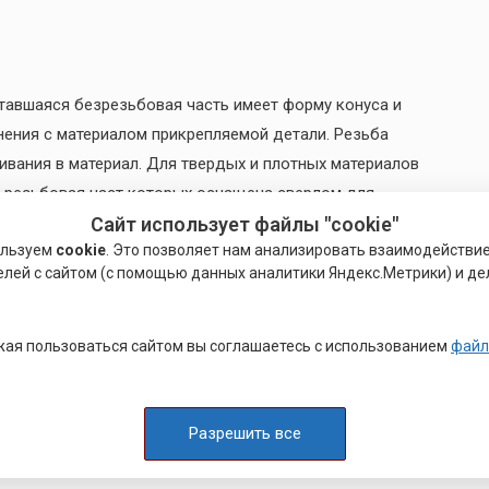
тавшаяся безрезьбовая часть имеет форму конуса и
ения с материалом прикрепляемой детали. Резьба
ивания в материал. Для твердых и плотных материалов
резьбовая част которых оснащена сверлом для
и. В зависимости от типа и назначения шурупа его
Сайт использует файлы "cookie"
ользуем
cookie
. Это позволяет нам анализировать взаимодействи
елей с сайтом (с помощью данных аналитики Яндекс.Метрики) и де
ая пользоваться сайтом вы соглашаетесь с использованием
файл
вкручивании шурупа беспрепятственно утапливается
елия из мягких материалов;
Разрешить все
ментов, в которые невозможно вкрутить шуруп с