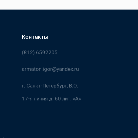
Контакты
(812) 6592205
armaton.igor@yandex.ru
г. Санкт-Петербург, В.О.
17-я линия д. 60 лит. «А»