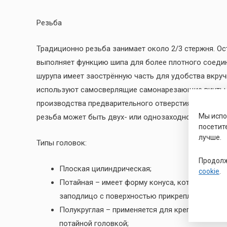
Резьба
Традиционно резьба занимает около 2/3 стержня. Ос
выполняет функцию шипа для более плотного соедин
шурупа имеет заострённую часть для удобства вкруч
используют самосверлящие самонарезающие винты, 
производства предварительного отверстия в основани
Мы исп
резьба может быть двух- или однозаходной.
посетит
лучше.
Типы головок:
Продолж
Плоская цилиндрическая;
cookie
.
Потайная – имеет форму конуса, которая при 
заподлицо с поверхностью прикрепляемого изд
Полукруглая – применяется для крепления эле
потайной головкой;