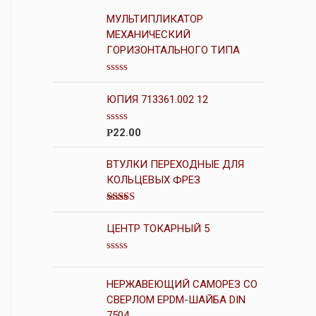
МУЛЬТИПЛИКАТОР
МЕХАНИЧЕСКИЙ
ГОРИЗОНТАЛЬНОГО ТИПА
О
ц
ЮПИЯ 713361.002 12
е
н
к
О
22.00
Р
а
ц
0
е
и
н
ВТУЛКИ ПЕРЕХОДНЫЕ ДЛЯ
з
к
5
КОЛЬЦЕВЫХ ФРЕЗ
а
0
и
Оценка
з
4.00
из 5
5
ЦЕНТР ТОКАРНЫЙ 5
О
ц
е
НЕРЖАВЕЮЩИЙ САМОРЕЗ СО
н
СВЕРЛОМ EPDM-ШАЙБА DIN
к
а
7504