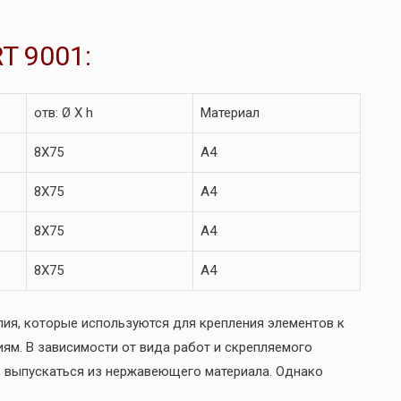
T 9001:
отв: Ø X h
Материал
8X75
A4
8X75
A4
8X75
A4
8X75
A4
ия, которые используются для крепления элементов к
ям. В зависимости от вида работ и скрепляемого
у, выпускаться из нержавеющего материала. Однако