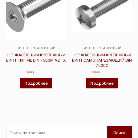
ВИНТ НЕРЖАВЕЮЩИЙ
ВИНТ НЕРЖАВЕЮЩИЙ
НЕРЖАВЕЮЩИЙ КРЕПЁЖНЫЙ
НЕРЖАВЕЮЩИЙ КРЕПЁЖНЫЙ
ВИНТ ТИП ME DIN 7500M A2 TX
ВИНТ САМОНАРЕЗАЮЩИЙ DIN
7500C
Оценка
Оценка
0
0
Подробнее
Подробнее
из
из
5
5
Поиск