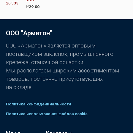
к
а
О
29.00
Р
0
ц
и
е
з
н
5
к
а
0
ООО "Арматон"
и
з
5
ООО «Арматон» является оптовым
поставщиком заклёпок, промышленного
крепежа, станочной оснастки.
Мы располагаем широким ассортиментом
товаров, постоянно присутствующих
на складе.
Политика конфиденциальности
Политика использования файлов cookie