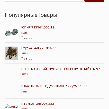
ПопулярныеТовары
ЮПИЯ 713361.002 12
О
22.00
Р
ц
е
н
Втулка БА8.226.315-11
к
а
0
О
35.00
Р
и
ц
з
е
5
н
НЕРЖАВЕЮЩИЙ ШУРУП ПО ДЕРЕВУ ПОТАЙ DIN 97
к
а
0
О
и
ц
з
е
ПЛАСТИНА ТВЕРДОСПЛАВНАЯ QCMB6008
5
н
к
а
О
0
ц
и
е
ВТУЛКА БА8.226.333
з
н
5