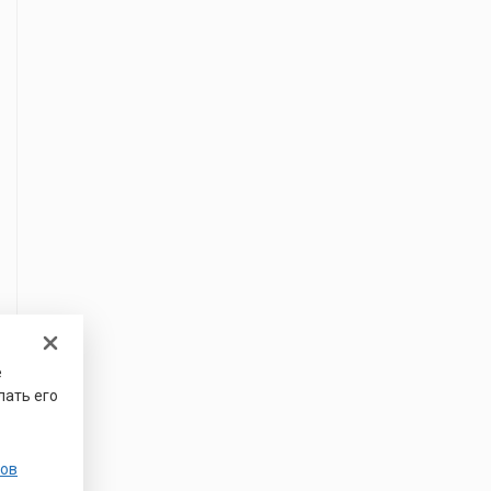
е
лать его
ов