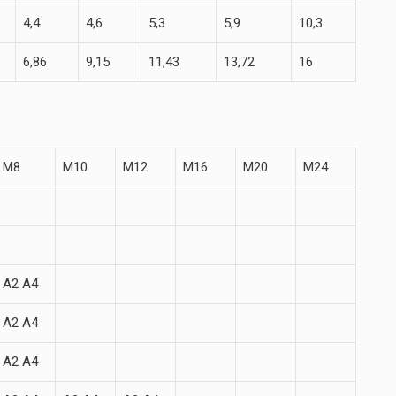
4,4
4,6
5,3
5,9
10,3
6,86
9,15
11,43
13,72
16
M8
M10
M12
M16
M20
M24
A2 A4
A2 A4
A2 A4