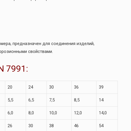
змера, предназначен для соединения изделий,
оррозионными свойствами.
N 7991:
20
24
30
36
39
5,5
6,5
7,5
8,5
14
6,0
8,0
10,0
12,0
14,0
26
30
38
46
54