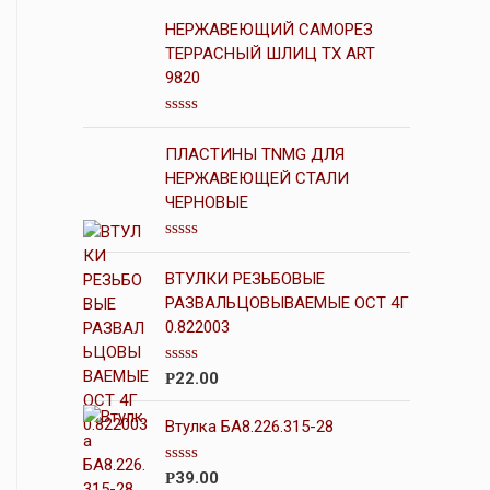
НЕРЖАВЕЮЩИЙ САМОРЕЗ
ТЕРРАСНЫЙ ШЛИЦ TX ART
9820
О
ц
ПЛАСТИНЫ TNMG ДЛЯ
е
н
НЕРЖАВЕЮЩЕЙ СТАЛИ
к
ЧЕРНОВЫЕ
а
0
и
О
з
ц
5
ВТУЛКИ РЕЗЬБОВЫЕ
е
н
РАЗВАЛЬЦОВЫВАЕМЫЕ ОСТ 4Г
к
0.822003
а
0
и
О
22.00
Р
з
ц
5
е
н
Втулка БА8.226.315-28
к
а
0
О
39.00
Р