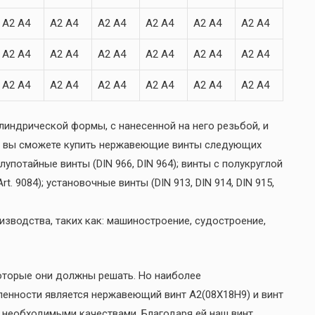
A2 A4
A2 A4
A2 A4
A2 A4
A2 A4
A2 A4
A2 A4
A2 A4
A2 A4
A2 A4
A2 A4
A2 A4
A2 A4
A2 A4
A2 A4
A2 A4
A2 A4
A2 A4
линдрической формы, с нанесенной на него резьбой, и
ас вы сможете купить нержавеющие винты следующих
олупотайные винты (DIN 966, DIN 964); винты с полукруглой
rt. 9084); установочные винты (DIN 913, DIN 914, DIN 915,
зводства, таких как: машиностроение, судостроение,
оторые они должны решать. Но наиболее
енности является нержавеющий винт А2(08Х18Н9) и винт
 необходимыми качествами. Благодаря ей наш винт