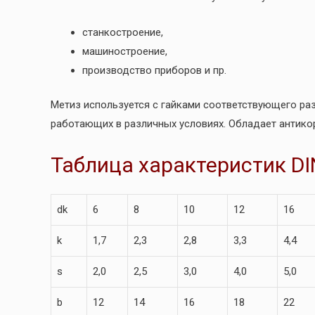
станкостроение,
машиностроение,
производство приборов и пр.
Метиз используется с гайками соответствующего ра
работающих в различных условиях. Обладает антик
Таблица характеристик DI
dk
6
8
10
12
16
k
1,7
2,3
2,8
3,3
4,4
s
2,0
2,5
3,0
4,0
5,0
b
12
14
16
18
22