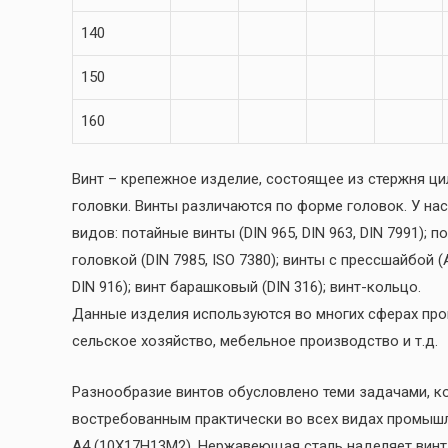
140
150
160
Винт – крепежное изделие, состоящее из стержня ци
головки. Винты различаются по форме головок. У н
видов: потайные винты (DIN 965, DIN 963, DIN 7991); п
головкой (DIN 7985, ISO 7380); винты с прессшайбой (A
DIN 916); винт барашковый (DIN 316); винт-кольцо.
Данные изделия используются во многих сферах прои
сельское хозяйство, мебельное производство и т.д.
Разнообразие винтов обусловлено теми задачами, к
востребованным практически во всех видах промышл
А4 (10Х17Н13М2). Нержавеющая сталь наделяет винт