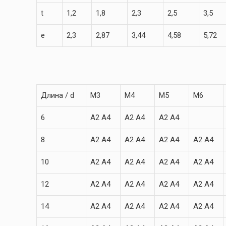
t
1,2
1,8
2,3
2,5
3,5
e
2,3
2,87
3,44
4,58
5,72
Длина / d
M3
M4
M5
M6
6
A2 A4
A2 A4
A2 A4
8
A2 A4
A2 A4
A2 A4
A2 A4
10
A2 A4
A2 A4
A2 A4
A2 A4
12
A2 A4
A2 A4
A2 A4
A2 A4
14
A2 A4
A2 A4
A2 A4
A2 A4