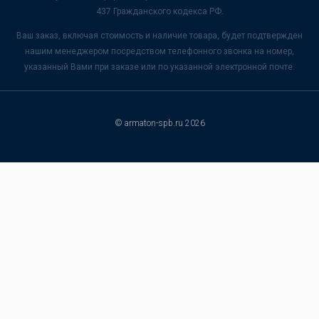
437 Гражданского кодекса РФ.
Ваш заказ, включая стоимость и наличие товара, будет подтвержден
нашим менеджером посредством телефонного звонка на номер,
указанный Вами при заказе или по указанной электронной почте.
© armaton-spb.ru 2026