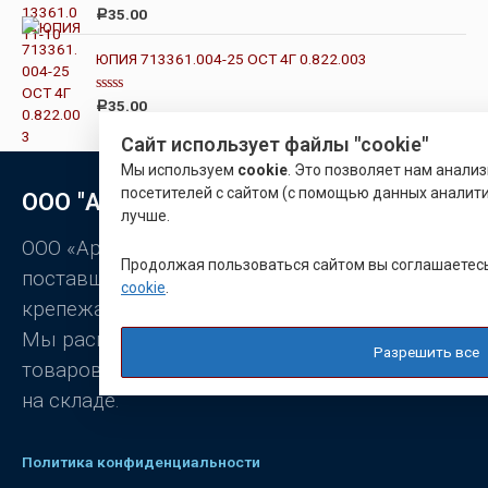
а
О
35.00
Р
0
ц
и
е
з
н
ЮПИЯ 713361.004-25 ОСТ 4Г 0.822.003
5
к
а
0
О
35.00
Р
и
ц
з
е
5
Сайт использует файлы "cookie"
н
к
Мы используем
cookie
. Это позволяет нам анали
а
0
посетителей с сайтом (с помощью данных аналити
ООО "Арматон"
и
лучше.
з
5
ООО «Арматон» является оптовым
Продолжая пользоваться сайтом вы соглашаетес
поставщиком заклёпок, промышленного
cookie
.
крепежа, станочной оснастки.
Мы располагаем широким ассортиментом
Разрешить все
товаров, постоянно присутствующих
на складе.
Политика конфиденциальности