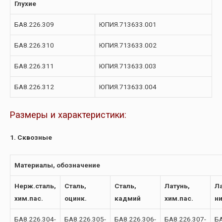
Глухие
БА8.226.309
ЮПИЯ.713633.001
БА8.226.310
ЮПИЯ.713633.002
БА8.226.311
ЮПИЯ.713633.003
БА8.226.312
ЮПИЯ.713633.004
Размеры и характеристики:
1. Сквозные
Материалы, обозначение
Нерж.сталь,
Сталь,
Сталь,
Латунь,
Ла
хим.пас.
оцинк.
кадмий
хим.пас.
н
БА8.226.304-
БА8.226.305-
БА8.226.306-
БА8.226.307-
БА