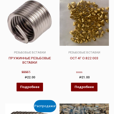
РЕЗЬБОВЫЕ ВСТАВКИ
РЕЗЬБОВЫЕ ВСТАВКИ
ПРУЖИННЫЕ РЕЗЬБОВЫЕ
ОСТ 4Г О.822 003
ВСТАВКИ
Оценка
Оценка
22.00
21.00
Р
Р
4.00
0
из 5
из
5
Подробнее
Подробнее
Распродажа!