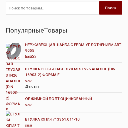
Поиск
ПопулярныеТовары
НЕРЖАВЕЮЩАЯ ШАЙБА С EPDM-УПЛОТНЕНИЕМ ART
9055
Оценка
4.00
из 5
ВТУЛКА РЕЗЬБОВАЯ ГЛУХАЯ STN26 АНАЛОГ (DIN
16903-2) ФОРМА F
О
15.00
Р
ц
е
н
ОБЖИМНОЙ БОЛТ ОЦИНКОВАННЫЙ
к
а
0
О
и
ц
з
е
ВТУЛКА ЮПИЯ.713361.011-10
5
н
к