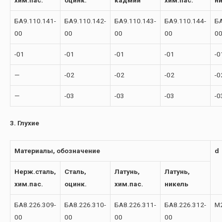
хим.пас.
оцинк.
кадмий
хим.пас.
н
БА9.110.141-
БА9.110.142-
БА9.110.143-
БА9.110.144-
БА
00
00
00
00
0
-01
-01
-01
-01
-0
—
-02
-02
-02
-0
—
-03
-03
-03
-0
3. Глухие
Материалы, обозначение
d
Нерж.сталь,
Сталь,
Латунь,
Латунь,
хим.пас.
оцинк.
хим.пас.
никель
БА8.226.309-
БА8.226.310-
БА8.226.311-
БА8.226.312-
М
00
00
00
00