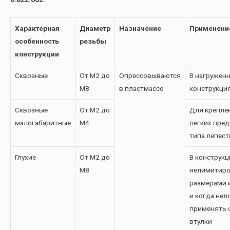
Характерная
Диаметр
Назначение
Применени
особенность
резьбы
конструкции
Сквозные
От М2 до
Опрессовываются
В нагружен
М8
в пластмассе
конструкци
Сквозные
От М2 до
Для крепле
малогабаритные
М4
легких пре
типа лепест
Глухие
От М2 до
В конструкц
М8
нелимитир
размерами 
и когда нел
применять 
втулки