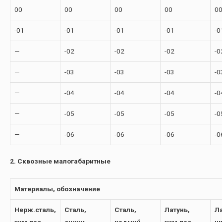
00
00
00
00
0
-01
-01
-01
-01
-0
—
-02
-02
-02
-0
—
-03
-03
-03
-0
—
-04
-04
-04
-0
—
-05
-05
-05
-0
—
-06
-06
-06
-0
2. Сквозные малогабаритные
Материалы, обозначение
Нерж.сталь,
Сталь,
Сталь,
Латунь,
Ла