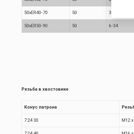
50xER40-70
50
3-26
50xER50-90
50
6-34
Резьба в хвостовике
Конус патрона
Резь
7:24 30
M12 x
7:24 40
M16 x