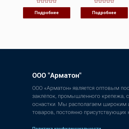
Оценка
Оценка
0
0
Подробнее
Подробнее
из
из
5
5
ООО "Арматон"
ООО «Арматон» является оптовым п
заклёпок, промышленного крепежа, 
оснастки. Мы располагаем широким
товаров, постоянно присутствующих н
Политика конфиденциальности