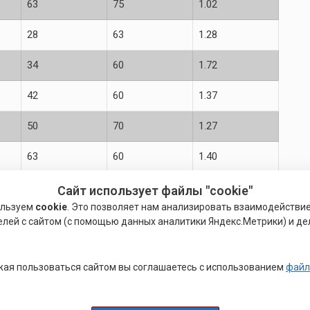
63
75
1.02
28
63
1.28
34
60
1.72
42
60
1.37
50
70
1.27
63
60
1.40
78
100
1.6
Сайт использует файлы "cookie"
ользуем
cookie
. Это позволяет нам анализировать взаимодействи
28
63
1.20
елей с сайтом (с помощью данных аналитики Яндекс.Метрики) и де
34
60
1.08
ая пользоваться сайтом вы соглашаетесь с использованием
файл
42
60
1.35
50
70
2.78