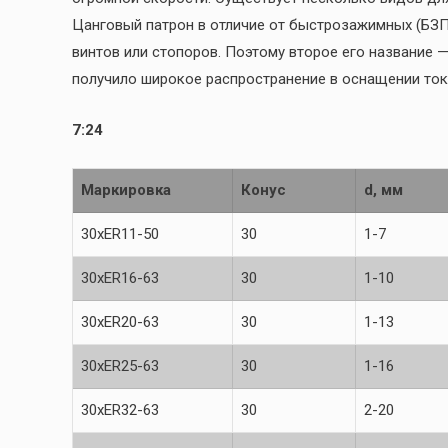
Цанговый патрон в отличие от быстрозажимных (БЗП
винтов или стопоров. Поэтому второе его название 
получило широкое распространение в оснащении ток
7:24
Маркировка
Конус
d, мм
30xER11-50
30
1-7
30xER16-63
30
1-10
30xER20-63
30
1-13
30xER25-63
30
1-16
30xER32-63
30
2-20