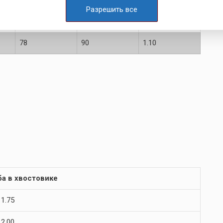
Разрешить все
63
70
1.00
78
90
1.10
ба в хвостовике
 1.75
 2.00