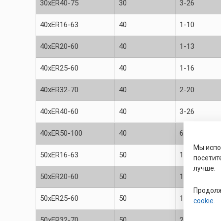
30xER40-75
30
3-26
40xER16-63
40
1-10
40xER20-60
40
1-13
40xER25-60
40
1-16
40xER32-70
40
2-20
40xER40-60
40
3-26
40xER50-100
40
6-34
Мы исп
50xER16-63
50
1-10
посетит
лучше.
50xER20-60
50
1-13
Продолж
50xER25-60
50
1-16
cookie
.
50xER32-70
50
2-20