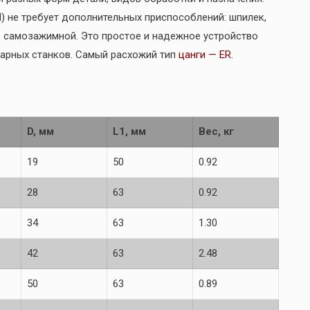
) не требует дополнительных приспособлений: шпилек,
— самозажимной. Это простое и надежное устройство
арных станков. Самый расхожий тип
цанги — ER
.
D, мм
L1, мм
Вес, кг
19
50
0.92
28
63
0.92
34
63
1.30
42
63
2.48
50
63
0.89