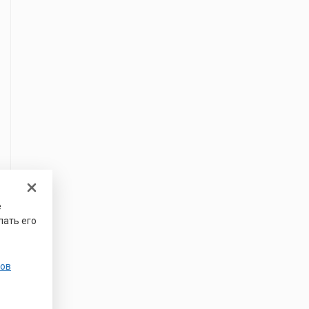
е
лать его
ов