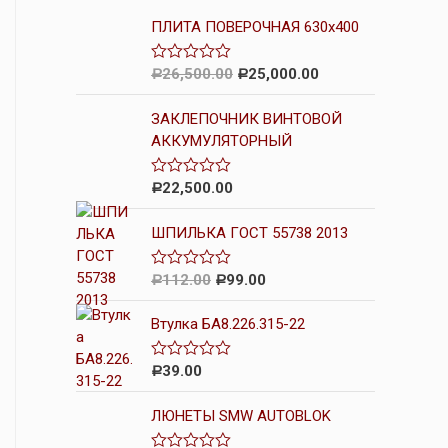
ПЛИТА ПОВЕРОЧНАЯ 630х400
26,500.00
25,000.00
О
Р
Р
ц
е
ЗАКЛЕПОЧНИК ВИНТОВОЙ
н
к
АККУМУЛЯТОРНЫЙ
а
0
и
22,500.00
О
Р
з
ц
5
е
ШПИЛЬКА ГОСТ 55738 2013
н
к
а
0
112.00
99.00
О
Р
Р
и
ц
з
е
5
Втулка БА8.226.315-22
н
к
а
0
39.00
О
Р
и
ц
з
е
5
ЛЮНЕТЫ SMW AUTOBLOK
н
к
а