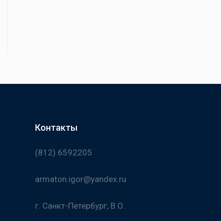
Контакты
(812) 6592205
armaton.igor@yandex.ru
г. Санкт-Петербург, В.О.