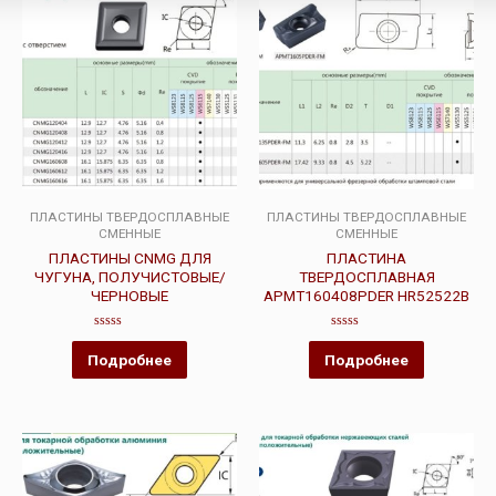
ПЛАСТИНЫ ТВЕРДОСПЛАВНЫЕ
ПЛАСТИНЫ ТВЕРДОСПЛАВНЫЕ
СМЕННЫЕ
СМЕННЫЕ
ПЛАСТИНЫ CNMG ДЛЯ
ПЛАСТИНА
ЧУГУНА, ПОЛУЧИСТОВЫЕ/
ТВЕРДОСПЛАВНАЯ
ЧЕРНОВЫЕ
APMT160408PDER HR52522B
Оценка
Оценка
0
0
Подробнее
Подробнее
из
из
5
5