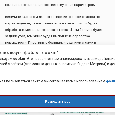
подбираются изделия соответствующих параметров;
величине заднего угла — этот параметр определяется по
марке изделия, от него зависит, насколько чисто будет
обработана металлическая заготовка. И чем больше будет
задний угол, тем чище будет выполнена обработка
поверхности. Пластины с большими задними углами в
основном применяются с целью токарной обработки мягких
использует файлы "cookie"
металлов;
ользуем
cookie
. Это позволяет нам анализировать взаимодействи
елей с сайтом (с помощью данных аналитики Яндекс.Метрики) и де
классу точности — в настоящее время производители
выпускают пластины 5 таких классов. С их помощью можно
обрабатывать изделия с разными допусками в зависимости
ая пользоваться сайтом вы соглашаетесь с использованием
файл
от геометрических параметров заготовки.
Похожие товары
Разрешить все