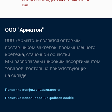
к
а
0
О
и
ц
з
е
5
н
к
а
ООО "Арматон"
0
и
з
5
ООО «Арматон» является оптовым
поставщиком заклёпок, промышленного
крепежа, станочной оснастки.
Мы располагаем широким ассортиментом
товаров, постоянно присутствующих
на складе.
Политика конфиденциальности
Политика использования файлов cookie