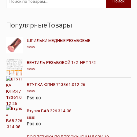
Поиск
ПопулярныеТовары
ШПИЛЬКИ МЕДНЫЕ РЕЗЬБОВЫЕ
О
ц
е
ВЕНТИЛЬ РЕЗЬБОВОЙ 1/2- NPT 1/2
н
к
а
О
0
ц
и
е
ВТУЛКА ЮПИЯ.713361.012-26
з
н
5
к
а
О
55.00
Р
0
ц
и
е
з
н
Втулка БА8.226.314-08
5
к
а
0
О
33.00
Р
и
ц
з
е
5
н
ПОДДЕРЖКА ПОДПРУЖИНЕННАЯ SRV-10