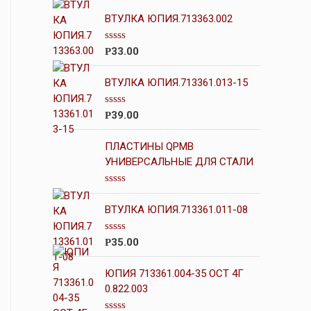
ВТУЛКА ЮПИЯ.713363.002
О
33.00
Р
ц
е
н
ВТУЛКА ЮПИЯ.713361.013-15
к
а
0
О
39.00
Р
и
ц
з
е
5
н
ПЛАСТИНЫ QPMB
к
УНИВЕРСАЛЬНЫЕ ДЛЯ СТАЛИ
а
0
и
О
з
ц
5
ВТУЛКА ЮПИЯ.713361.011-08
е
н
к
О
35.00
Р
а
ц
0
е
и
н
ЮПИЯ 713361.004-35 ОСТ 4Г
з
к
5
0.822.003
а
0