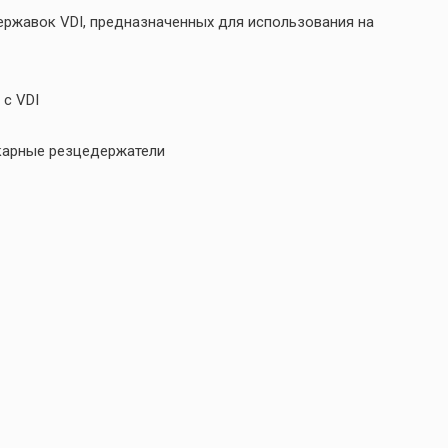
ержавок VDI, предназначенных для использования на
с VDI
окарные резцедержатели