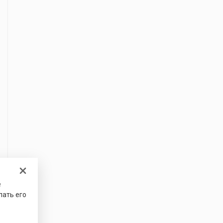
е
лать его