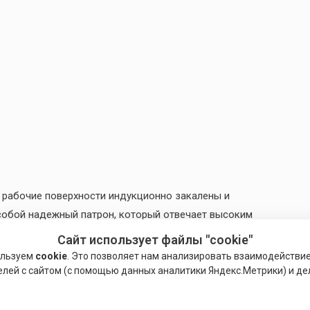
е рабочие поверхности индукционно закалены и
 собой надежный патрон, который отвечает высоким
параметров. Каждый патрон тщательно проверяется
Сайт использует файлы "cookie"
сила зажима и биение с тем, чтобы удовлетворить
ользуем
cookie
. Это позволяет нам анализировать взаимодействи
строгий, чем стандарт DIN. Только тогда патрону дается
елей с сайтом (с помощью данных аналитики Яндекс.Метрики) и де