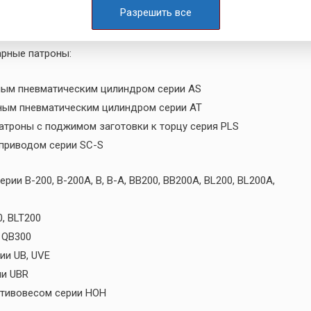
Разрешить все
ии IC, IA,
арные патроны:
ным пневматическим цилиндром серии AS
ным пневматическим цилиндром серии AT
троны с поджимом заготовки к торцу серия PLS
 приводом серии SC-S
и В-200, В-200А, В, В-А, ВВ200, ВВ200А, BL200, BL200A,
, BLT200
 QB300
ии UB, UVE
ии UBR
отивовесом серии HOH