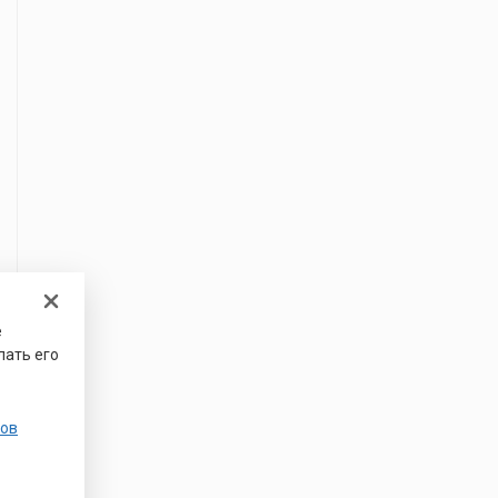
е
лать его
ов