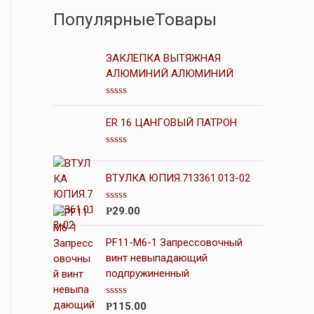
ПопулярныеТовары
ЗАКЛЕПКА ВЫТЯЖНАЯ
АЛЮМИНИЙ АЛЮМИНИЙ
О
ц
ER 16 ЦАНГОВЫЙ ПАТРОН
е
н
к
О
а
ц
0
е
ВТУЛКА ЮПИЯ.713361.013-02
и
н
з
к
5
а
О
29.00
Р
0
ц
и
е
з
н
PF11-M6-1 Запрессовочный
5
к
винт невыпадающий
а
подпружиненный
0
и
з
5
О
115.00
Р