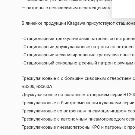
— патроны с независимым перемещением кулачков сер
В линейке продукции Kitagawa присутствуют стацион
-Стационарные трехкулачковык патроны со встроен
-Стационарные двухкулачковые патроны со встроен
-Стационарные механизированные трехкулачковые па
-Стационарный спирально-реечный патрон с ручным
Трехкулачковые c с большим сквозным отверстием сери
BS300, BS300A
Двухкулачковые со сквозным отверсием серии BT200
Трехкулачковые с быстросменными кулачками серии
Трехкулачковые со встренным пневмоцилиндром сер
Трехкулачковые с автономным пневмоприводом сер
Трехкулачковые пневмопатроны KPC и патроны с пр