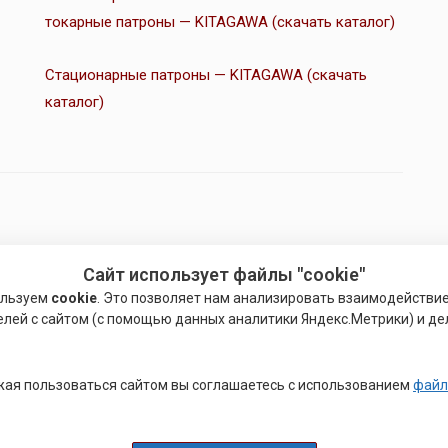
токарные патроны — KITAGAWA (скачать каталог)
Стационарные патроны — KITAGAWA (скачать
каталог)
Сайт использует файлы "cookie"
ользуем
cookie
. Это позволяет нам анализировать взаимодействи
елей с сайтом (с помощью данных аналитики Яндекс.Метрики) и де
механизированных патронов с открытым центром.
ая пользоваться сайтом вы соглашаетесь с использованием
файл
рех и четырехкулачковые патроны с ручным приводом:
и SC, JN, JN..T, JN..RA, JT, JS,