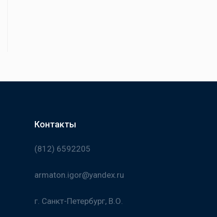
Контакты
(812) 6592205
armaton.igor@yandex.ru
г. Санкт-Петербург, В.О.