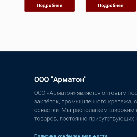
0
0
Подробнее
Подробнее
из
из
5
5
ООО "Арматон"
ООО «Арматон» является оптовым п
заклёпок, промышленного крепежа, 
оснастки. Мы располагаем широким
товаров, постоянно присутствующих н
Политика конфиденциальности