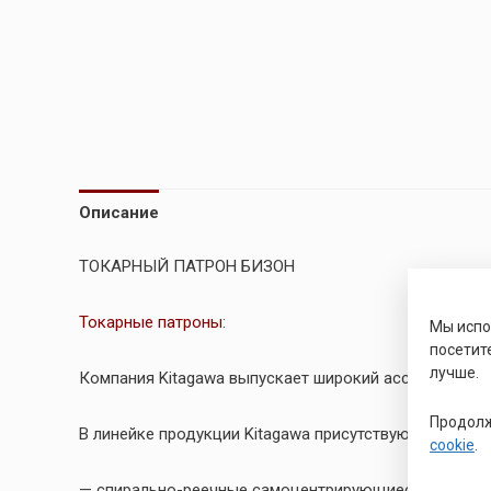
Описание
ТОКАРНЫЙ ПАТРОН БИЗОН
Токарные патроны
:
Мы исп
посетит
лучше.
Компания Kitagawa выпускает широкий ассортимент 
Продолж
В линейке продукции Kitagawa присутствуют двух, т
cookie
.
— спирально-реечные самоцентрирующиеся патроны сери