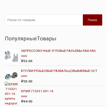
Поиск
ПопулярныеТовары
ЗАПРЕССОВОЧНЫЕ УГЛОВЫЕ РАЗЪЁМЫ RAA RAS
О
32.00
Р
ц
е
н
ВТУЛКИ РЕЗЬБОВЫЕ РАЗВАЛЬЦОВЫВАЕМЫЕ ОСТ
к
а
0
О
25.00
Р
и
ц
з
е
5
н
ЮПИЯ.715331.001-16
к
а
0
О
49.00
Р
и
ц
з