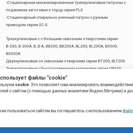
-Стационарные механизированные трехкулачковые патроны с
поджимом заготовки к торцу серия PLS
-Стационарный спирально-реечный патрон с ручным
приводом серии SC-S
Трехкулачковые c с большим сквозным отверстием серии
В-200, В-200А, В, В-А, ВВ200, ВВ200А, BL200, BL200A, BS300,
BS300A
Двухкулачковые со сквозным отверсием серии BT200, BLT200
Трехкулачковые с быстросменными кулачками серии QB300
Трехкулачковые со встренным пневмоцилиндром серии UB,
использует файлы "cookie"
UVE
ользуем
cookie
. Это позволяет нам анализировать взаимодействи
Трехкулачковые с автономным пневмоприводом серии UBR
елей с сайтом (с помощью данных аналитики Яндекс.Метрики) и де
Трехкулачковые пневмопатроны KPC и патроны с
противовесом серии HOH
ая пользоваться сайтом вы соглашаетесь с использованием
файл