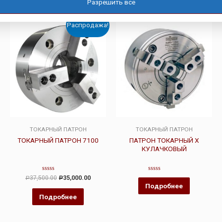
Похожие товары
Разрешить все
Распродажа!
ТОКАРНЫЙ ПАТРОН
ТОКАРНЫЙ ПАТРОН
ТОКАРНЫЙ ПАТРОН 7100
ПАТРОН ТОКАРНЫЙ Х
КУЛАЧКОВЫЙ
Оценка
Оценка
37,500.00
35,000.00
Р
Р
0
0
Подробнее
из
из
5
5
Подробнее