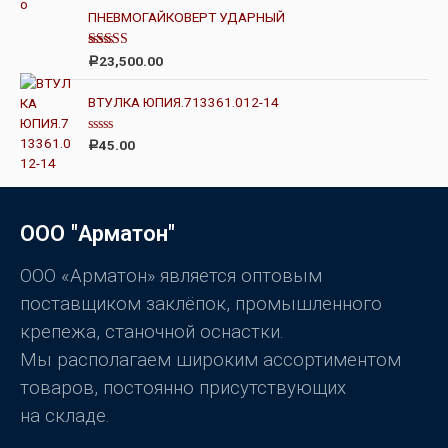
е
5
н
ПНЕВМОГАЙКОВЕРТ УДАРНЫЙ
к
а
0
Оценка
23,500.00
Р
и
4.00
из 5
з
5
ВТУЛКА ЮПИЯ.713361.012-14
О
45.00
Р
ц
е
н
к
а
0
ООО "Арматон"
и
з
5
ООО «Арматон» является оптовым
поставщиком заклёпок, промышленного
крепежа, станочной оснастки.
Мы располагаем широким ассортиментом
товаров, постоянно присутствующих
на складе.