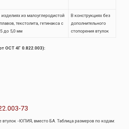
 изделиях из малоуглеродистой
В конструкциях без
лавов, текстолита, гетинакса с
дополнительного
5 до 5,0 мм
стопорения втулок
т ОСТ 4Г 0.822.003):
22.003-73
 втулок -ЮПИЯ, вместо БА. Таблица размеров по кодам: