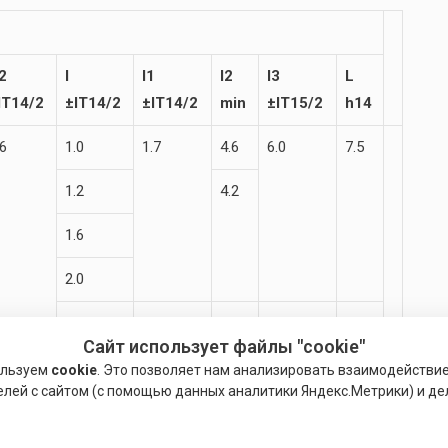
2
I
l1
l2
I3
L
IT14/2
±IT14/2
±IT14/2
min
±IT15/2
h14
.6
1.0
1.7
4.6
6.0
7.5
1.2
4.2
1.6
2.0
2.5
2.0
4.5
6.3
8.0
Сайт использует файлы "cookie"
.5
1.0
1.8
4.6
6.5
8.5
ользуем
cookie
. Это позволяет нам анализировать взаимодействи
елей с сайтом (с помощью данных аналитики Яндекс.Метрики) и де
1.2