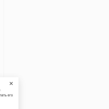
е
лать его