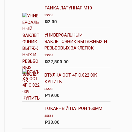
ГАЙКА ЛАТУННАЯ М10
О
2.00
Р
ц
е
н
УНИВЕРСАЛЬНЫЙ
к
ЗАКЛЕПОЧНИК ВЫТЯЖНЫХ И
а
РЕЗЬБОВЫХ ЗАКЛЕПОК
0
и
з
5
О
27,800.00
Р
ц
е
н
ВТУЛКА ОСТ 4Г О.822 009
к
КУПИТЬ
а
0
и
О
19.00
Р
з
ц
5
е
н
ТОКАРНЫЙ ПАТРОН 160ММ
к
а
0
О
33.00
Р
и
ц
з
е