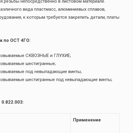
я резьбы непосредственно в листовом материале.
 различного вида пластмасс, алюминиевых сплавов,
рудования, к которым требуется закрепить детали, платы
к по ОСТ 4ГО:
льцовываемые СКВОЗНЫЕ и ГЛУХИЕ;
ьцовываемые шестигранные;
ьцовываемые под невыпадающие винты;
ьцовываемые шестигранные под невыпадающие винты;
0.822.003:
Применение