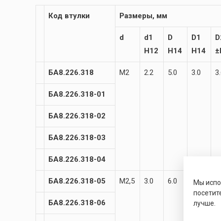
Код втулки
Размеры, мм
d
d1
D
D1
D
H12
H14
H14
±
БА8.226.318
М2
2.2
5.0
3.0
3
БА8.226.318-01
БА8.226.318-02
БА8.226.318-03
БА8.226.318-04
БА8.226.318-05
М2,5
3.0
6.0
3.8
4
Мы исп
посетит
БА8.226.318-06
лучше.