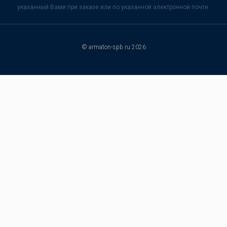
указанный Вами при заказе или по указанной электронной почте.
© armaton-spb.ru 2026