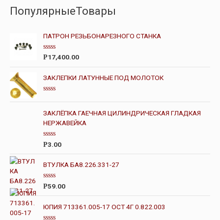
ПопулярныеТовары
ПАТРОН РЕЗЬБОНАРЕЗНОГО СТАНКА
О
17,400.00
Р
ц
е
н
ЗАКЛЕПКИ ЛАТУННЫЕ ПОД МОЛОТОК
к
а
0
О
и
ц
з
е
ЗАКЛЁПКА ГАЕЧНАЯ ЦИЛИНДРИЧЕСКАЯ ГЛАДКАЯ
5
н
НЕРЖАВЕЙКА
к
а
0
и
О
3.00
Р
з
ц
5
е
н
ВТУЛКА БА8.226.331-27
к
а
0
О
59.00
Р
и
ц
з
е
5
н
ЮПИЯ 713361.005-17 ОСТ 4Г 0.822.003
к
а