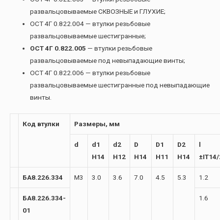
развальцовываемые СКВОЗНЫЕ и ГЛУХИЕ;
ОСТ 4Г 0.822.004 — втулки резьбовые
развальцовываемые шестигранные;
ОСТ 4Г 0.822.005
— втулки резьбовые
развальцовываемые под невыпадающие винты;
ОСТ 4Г 0.822.006 — втулки резьбовые
развальцовываемые шестигранные под невыпадающие
винты.
Код втулки
Размеры, мм
d
d1
d2
D
D1
D2
l
H14
H12
H14
H11
H14
±IT14/
БА8.226.334
М3
3.0
3.6
7.0
4.5
5.3
1.2
БА8.226.334-
1.6
01