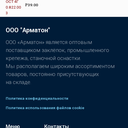
0
О
39.00
Р
и
ц
з
е
5
н
к
а
0
ООО "Арматон"
и
з
5
ООО «Арматон» является оптовым
поставщиком заклёпок, промышленного
крепежа, станочной оснастки.
Мы располагаем широким ассортиментом
товаров, постоянно присутствующих
на складе.
Политика конфиденциальности
Политика использования файлов cookie
Меню
Контакты