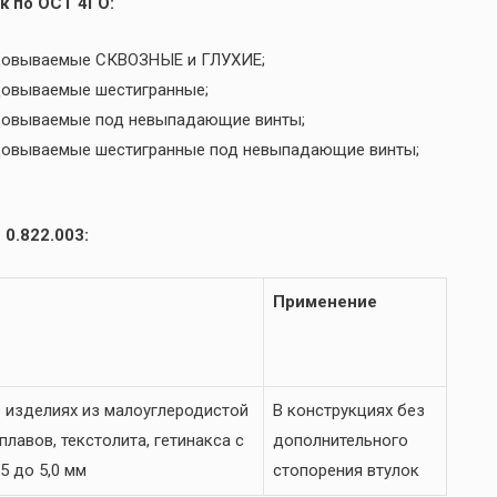
к по ОСТ 4ГО:
льцовываемые СКВОЗНЫЕ и ГЛУХИЕ;
ьцовываемые шестигранные;
ьцовываемые под невыпадающие винты;
ьцовываемые шестигранные под невыпадающие винты;
0.822.003:
Применение
 изделиях из малоуглеродистой
В конструкциях без
лавов, текстолита, гетинакса с
дополнительного
5 до 5,0 мм
стопорения втулок