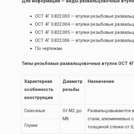
Для информации — виды развальцовочных втуло
ОСТ 4Г 0.822.003 — втулки резьбовые разва
ОСТ 4Г 0.822.004 — втулки резьбовые развал
ОСТ 4Г 0.822.005 — втулки резьбовые развал
ОСТ 4Г 0.822.006 — втулки резьбовые развал
По чертежам.
Типы резьбовых развальцовочных втулок ОСТ 4Г 
Характерная
Диаметр
Назначение
особенность
резьбы
конструкции
Сквозные
От М2 до
Развальцовываются в
М8
стали, алюминиевых сп
Глухие
толщиной стенки от 0,