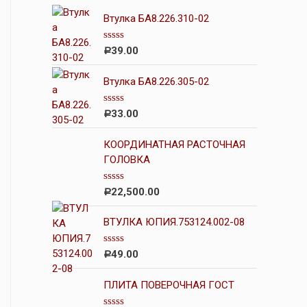
Втулка БА8.226.310-02
О
39.00
Р
ц
е
н
Втулка БА8.226.305-02
к
а
0
О
33.00
Р
и
ц
з
е
5
н
КООРДИНАТНАЯ РАСТОЧНАЯ
к
ГОЛОВКА
а
0
и
О
22,500.00
Р
з
ц
5
е
н
ВТУЛКА ЮПИЯ.753124.002-08
к
а
0
О
49.00
Р
и
ц
з
е
5
н
ПЛИТА ПОВЕРОЧНАЯ ГОСТ
к
а