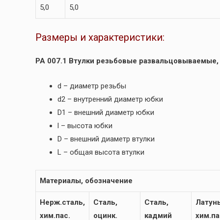
5,0
5,0
Размеры и характеристики:
РА 007.1 Втулки резьбовые развальцовываемые,
d – диаметр резьбы
d2 – внутренний диаметр юбки
D1 – внешний диаметр юбки
l – высота юбки
D – внешний диаметр втулки
L – общая высота втулки
Материалы, обозначение
Нерж.сталь,
Сталь,
Сталь,
Латунь
хим.пас.
оцинк.
кадмий
хим.па