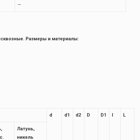
—
 сквозные. Размеры и материалы:
d
d1
d2
D
D1
l
L
,
Латунь,
с.
никель