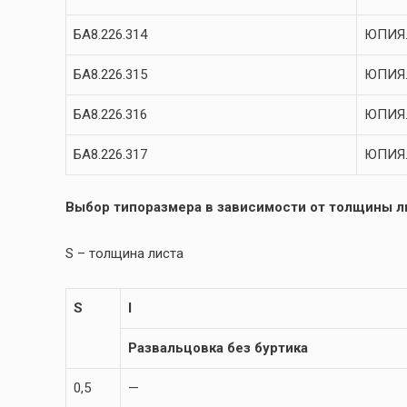
БА8.226.314
ЮПИЯ.
БА8.226.315
ЮПИЯ.
БА8.226.316
ЮПИЯ.
БА8.226.317
ЮПИЯ.
Выбор типоразмера в зависимости от толщины ли
S – толщина листа
S
l
Развальцовка без буртика
0,5
—