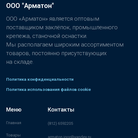
0
ООО "Арматон"
и
з
5
ООО «Арматон» является оптовым
поставщиком заклёпок, промышленного
крепежа, станочной оснастки.
Мы располагаем широким ассортиментом
товаров, постоянно присутствующих
на складе.
Политика конфиденциальности
Политика использования файлов cookie
Меню
Контакты
Главная
(812) 6592205
Товары
armaton.igor@yandex.ru