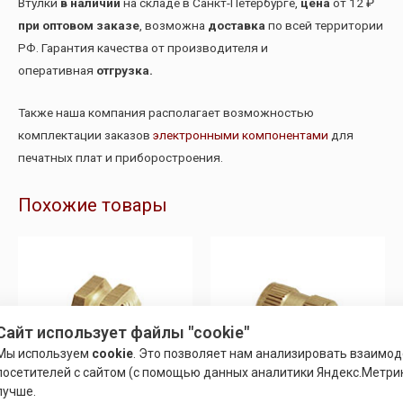
Втулки
в наличии
на складе в Санкт-Петербурге,
цена
от 12 ₽
при оптовом заказе
, возможна
доставка
по всей территории
РФ. Гарантия качества от производителя и
оперативная
отгрузка.
Также наша компания располагает возможностью
комплектации заказов
электронными компонентами
для
печатных плат и приборостроения.
Похожие товары
Сайт использует файлы "cookie"
Мы используем
cookie
. Это позволяет нам анализировать взаимо
посетителей с сайтом (с помощью данных аналитики Яндекс.Метрик
лучше.