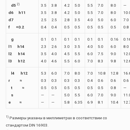
2)
d5
3.5
3.8
4.2
5.0
5.5
7.0
8.0
—
d6 h11
3.5
3.8
4.2
5.0
5.5
7.0
8.0
10.
d7
2.5
2.5
2.8
3.5
4.0
5.0
6.0
7.0
f +0.2
0.4
0.4
0.5
0.5
0.5
0.5
0.5
0.8
g
0.1
0.1
0.1
0.1
0.1
0.1
0.16
0.1
l1
h14
2.3
2.6
3.0
3.5
4.0
5.0
6.0
8.0
l2
h14
3.5
4.0
4.5
5.5
6.0
7.5
9.0
12.
l3 h12
4.0
4.6
5.5
6.0
7.0
8.3
9.8
12.
l4 h12
5.3
6.0
7.0
8.0
7.0
10.8
12.8
16.
r
≈
0.3
0.3
0.3
0.3
0.4
0.6
0.6
0.6
t
≈
0.5
0.5
0.5
0.5
0.5
0.5
0.8
—
s
—
—
5.0
5.5
6.0
7.0
9.0
11.
e
≈
—
—
5.8
6.35
6.9
8.1
10.4
12.
1)
Размеры указаны в миллиметрах в соответствии со
стандартом DIN 16903.