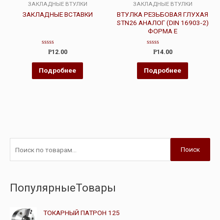
ЗАКЛАДНЫЕ ВТУЛКИ
ЗАКЛАДНЫЕ ВТУЛКИ
ЗАКЛАДНЫЕ ВСТАВКИ
ВТУЛКА РЕЗЬБОВАЯ ГЛУХАЯ
STN26 АНАЛОГ (DIN 16903-2)
ФОРМА Е
Оценка
Оценка
Р
12.00
Р
14.00
0
0
из
из
5
5
Подробнее
Подробнее
Поиск
ПопулярныеТовары
ТОКАРНЫЙ ПАТРОН 125