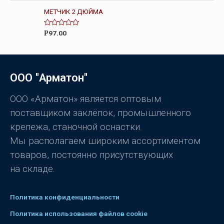
е
5
н
МЕТЧИК 2 ДЮЙМА
к
а
0
О
97.00
Р
и
ц
з
е
5
н
к
а
0
ООО "Арматон"
и
з
5
ООО «Арматон» является оптовым
поставщиком заклёпок, промышленного
крепежа, станочной оснастки.
Мы располагаем широким ассортиментом
товаров, постоянно присутствующих
на складе.
Политика конфиденциальности
Политика использования файлов cookie