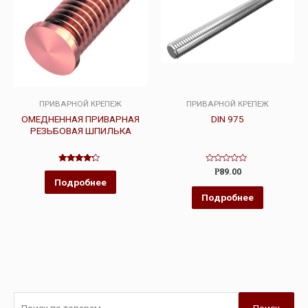
ПРИВАРНОЙ КРЕПЕЖ
ПРИВАРНОЙ КРЕПЕЖ
ОМЕДНЕННАЯ ПРИВАРНАЯ
DIN 975
РЕЗЬБОВАЯ ШПИЛЬКА
Оценка
Оценка
Р
89.00
4.00
0
Подробнее
из 5
из
5
Подробнее
Поиск