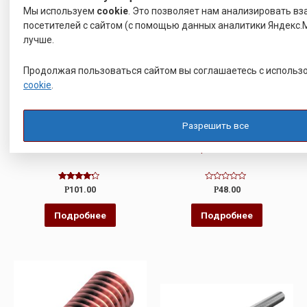
Мы используем
cookie
. Это позволяет нам анализировать в
посетителей с сайтом (с помощью данных аналитики Яндекс.М
лучше.
Продолжая пользоваться сайтом вы соглашаетесь с исполь
cookie
.
ПРИВАРНОЙ КРЕПЕЖ
ПРИВАРНОЙ КРЕПЕЖ
Разрешить все
ШПИЛЬКА DIN 975
ШПИЛЬКИ С ВВИНЧИВАЕМЫМ
КОНЦОМ ~ 2 D DIN 835
Оценка
Оценка
Р
101.00
Р
48.00
4.00
0
из 5
из
5
Подробнее
Подробнее