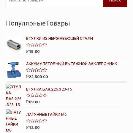
ПопулярныеТовары
ВТУЛКИ ИЗ НЕРЖАВЕЮЩЕЙ СТАЛИ
О
15.00
Р
ц
е
н
АККУМУЛЯТОРНЫЙ ВЫТЯЖНОЙ ЗАКЛЕПОЧНИК
к
а
0
О
22,500.00
Р
и
ц
з
е
5
н
ВТУЛКА БА8.226.323-15
к
а
0
О
69.00
Р
и
ц
з
е
5
н
ЛАТУННЫЕ ГАЙКИ М6
к
а
0
О
12.00
Р
и
ц
з