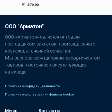
0
Оценка
1,570.00
Р
и
4.00
из 5
з
5
ООО "Арматон"
ООО «Арматон» является оптовым
поставщиком заклёпок, промышленного
крепежа, станочной оснастки.
Мы располагаем широким ассортиментом
товаров, постоянно присутствующих
на складе.
Политика конфиденциальности
Политика использования файлов cookie
Меню
Контакты