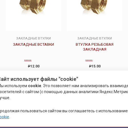
ЗАКЛАДНЫЕ ВТУЛКИ
ЗАКЛАДНЫЕ ВТУЛКИ
ЗАКЛАДНЫЕ ВСТАВКИ
ВТУЛКА РЕЗЬБОВАЯ
ЗАКЛАДНАЯ
Оценка
Оценка
12.00
15.00
Р
Р
0
0
из
из
5
5
Подробнее
Подробнее
айт использует файлы "cookie"
ы используем
cookie
. Это позволяет нам анализировать взаимод
осетителей с сайтом (с помощью данных аналитики Яндекс.Метрики
учше.
родолжая пользоваться сайтом вы соглашаетесь с использовани
ookie
.