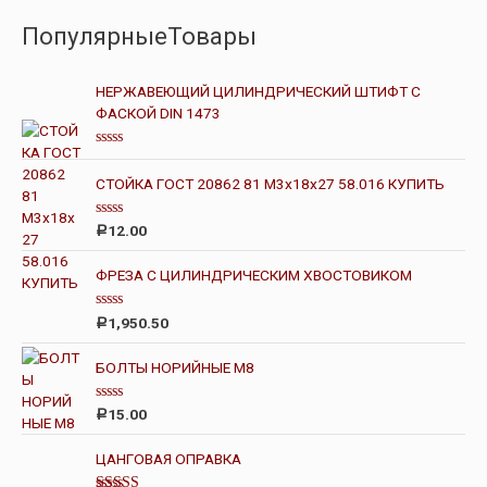
ПопулярныеТовары
НЕРЖАВЕЮЩИЙ ЦИЛИНДРИЧЕСКИЙ ШТИФТ С
ФАСКОЙ DIN 1473
О
ц
СТОЙКА ГОСТ 20862 81 М3х18х27 58.016 КУПИТЬ
е
н
к
О
а
12.00
Р
ц
0
е
и
н
з
ФРЕЗА С ЦИЛИНДРИЧЕСКИМ ХВОСТОВИКОМ
к
5
а
0
О
1,950.50
Р
и
ц
з
е
5
н
БОЛТЫ НОРИЙНЫЕ М8
к
а
0
О
15.00
Р
и
ц
з
е
5
н
ЦАНГОВАЯ ОПРАВКА
к
а