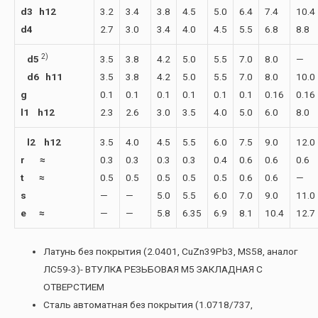
d3 h12
3.2
3.4
3.8
4.5
5.0
6.4
7.4
10.4
d4
2.7
3.0
3.4
4.0
4.5
5.5
6.8
8.8
2)
d5
3.5
3.8
4.2
5.0
5.5
7.0
8.0
—
d6 h11
3.5
3.8
4.2
5.0
5.5
7.0
8.0
10.0
g
0.1
0.1
0.1
0.1
0.1
0.1
0.16
0.16
l1 h12
2.3
2.6
3.0
3.5
4.0
5.0
6.0
8.0
l2 h12
3.5
4.0
4.5
5.5
6.0
7.5
9.0
12.0
r ≈
0.3
0.3
0.3
0.3
0.4
0.6
0.6
0.6
t ≈
0.5
0.5
0.5
0.5
0.5
0.6
0.6
—
s
—
—
5.0
5.5
6.0
7.0
9.0
11.0
e ≈
—
—
5.8
6.35
6.9
8.1
10.4
12.7
Латунь без покрытия (2.0401, CuZn39Pb3, MS58, аналог
ЛС59-3)- ВТУЛКА РЕЗЬБОВАЯ М5 ЗАКЛАДНАЯ С
ОТВЕРСТИЕМ
Сталь автоматная без покрытия (1.0718/737,