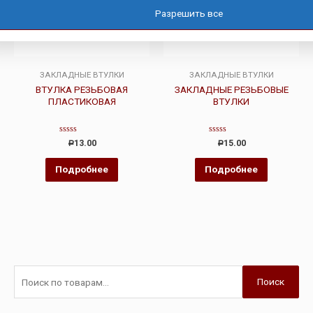
Разрешить все
ЗАКЛАДНЫЕ ВТУЛКИ
ЗАКЛАДНЫЕ ВТУЛКИ
ВТУЛКА РЕЗЬБОВАЯ
ЗАКЛАДНЫЕ РЕЗЬБОВЫЕ
ПЛАСТИКОВАЯ
ВТУЛКИ
Оценка
Оценка
13.00
15.00
Р
Р
0
0
из
из
5
5
Подробнее
Подробнее
Поиск