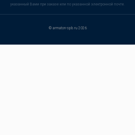
указанный Вами при заказе или по указанной электронной почте.
© armaton-spb.ru 2026